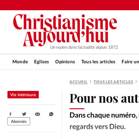
Un repère dans l'actualité depuis 1872
Monde
Eglises
Opinions
Tous les articles
Faire u
ACCUEIL
TOUS LES ARTICLES
RUBRIQUES
Pour nos aut
Vie Intérieure
Tous les articles
Actualité ch
Dans chaque numéro, n
Partager:
Actualité internationale
Chro
Abonnés
regards vers Dieu.