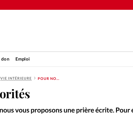
n don
Emploi
VIE INTÉRIEURE
POUR NOS AUTORITÉS
Accueil
orités
rétienne
Les abo
ous vous proposons une prière écrite. Pour 
nique
Faire u