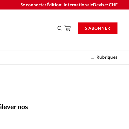
Se connecter
Édition: Internationale
Devise:
CHF
S'ABONNER
Rubriques
nnements
élever nos
n don