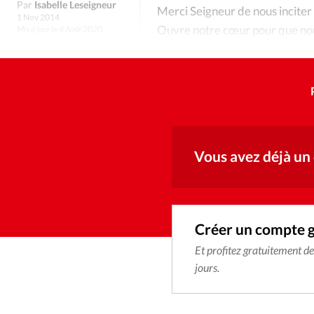
Culture
Dossier
Eglises
Par
Isabelle Leseigneur
Merci Seigneur de nous inciter à 
1 Nov 2014
Ouvre notre cœur pour que nous
Mis à jour le 4 Août 2020
Génération réveil
Monde
nous à les respecter sincèremen
Publireportage
Relations Auj
Société
Tour du monde des Eg
Vous avez déjà un
Trait d'Ixène
Vécu
Vie Int
Créer un compte 
Et profitez gratuitement d
jours.