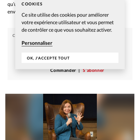
qu’une vérification des identités, les législateurs
COOKIES
envisagent de mieux promouvoir le contrôle parental.
Ce site utilise des cookies pour améliorer
votre expérience utilisateur et vous permet
de contrôler ce que vous souhaitez activer.
CHRISTIANISME AUJOURD'HUI
Personnaliser
Article tiré du numéro
Christianisme Aujourd’hui
OK, J'ACCEPTE TOUT
Novembre 2023
Commander
S’abonner