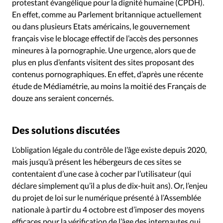
Édition: Internationale
protestant évangélique pour la dignité humaine (CPDH).
En effet, comme au Parlement britannique actuellement
Devise:
CHF
ou dans plusieurs Etats américains, le gouvernement
français vise le blocage effectif de l’accès des personnes
RUBRIQUES
Tous les articles
Actualité chrétienne
mineures à la pornographie. Une urgence, alors que de
plus en plus d’enfants visitent des sites proposant des
Actualité internationale
Chronique
Culture
contenus pornographiques. En effet, d’après une récente
Dossier
Eglises
Foi
Génération réveil
Monde
étude de Médiamétrie, au moins la moitié des Français de
Opinions
Publireportage
Relations Aujourd'hui
douze ans seraient concernés.
Société
Tour du monde des Eglises
Trait d'Ixène
Vécu
Vie Intérieure
Des solutions discutées
L’obligation légale du contrôle de l’âge existe depuis 2020,
mais jusqu’à présent les hébergeurs de ces sites se
contentaient d’une case à cocher par l’utilisateur (qui
déclare simplement qu’il a plus de dix-huit ans). Or, l’enjeu
du projet de loi sur le numérique présenté à l’Assemblée
nationale à partir du 4 octobre est d’imposer des moyens
efficaces pour la vérification de l’âge des internautes qui