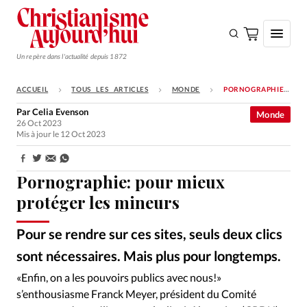
Un repère dans l'actualité depuis 1872
ACCUEIL
TOUS LES ARTICLES
MONDE
PORNOGRAPHIE: POUR MIEUX PROTÉGER LES MINEURS
S'ABONNER
Par
Celia Evenson
Monde
26 Oct 2023
Monde
Mis à jour le 12 Oct 2023
Eglises
Partager:
Opinions
Pornographie: pour mieux
protéger les mineurs
Tous les articles
Faire un don
Pour se rendre sur ces sites, seuls deux clics
Emploi
sont nécessaires. Mais plus pour longtemps.
GettyImages
©
«Enfin, on a les pouvoirs publics avec nous!»
Se connecter
s’enthousiasme Franck Meyer, président du Comité