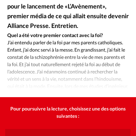
Édition: Internationale
pour le lancement de «L’Avènement»,
Devise:
CHF
premier média de ce qui allait ensuite devenir
RUBRIQUES
Alliance Presse. Entretien.
DR
©
Tous les articles
Actualité chrétienne
Quel a été votre premier contact avec la foi?
Actualité internationale
Chronique
Culture
J’ai entendu parler de la foi par mes parents catholiques.
Dossier
Eglises
Foi
Génération réveil
Monde
Enfant, j’ai donc servi à la messe. En grandissant, j’ai fait le
constat de la schizophrénie entre la vie de mes parents et
Opinions
Publireportage
Relations Aujourd'hui
la foi. Et j’ai tout naturellement rejeté la foi au début de
Société
Tour du monde des Eglises
Trait d'Ixène
l’adolescence. J’ai néanmoins continué à rechercher la
Vécu
Vie Intérieure
vérité et un sens à la vie, notamment dans l’hindouisme,
qui était à la mode. Ensuite, lors de mes études d’ingénieur,
j’ai opté pour l’agnosticisme, par confort.
Pour poursuivre la lecture, choisissez une des options
suivantes :