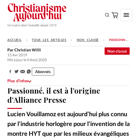
Un repère dans l'actualité depuis 1872
ACCUEIL
TOUS LES ARTICLES
NON CLASSÉ
PASSIONNÉ, IL EST À L’ORIGINE D’ALLIANCE PRESSE
S'ABONNER
Par
Christian Willi
Non classé
15 Avr 2019
Monde
Mis à jour le 4 Août 2020
Eglises
Abonnés
Partager:
Opinions
Plus d’infos
Passionné, il est à l’origine
Tous les articles
d’Alliance Presse
Faire un don
Emploi
Lucien Vouillamoz est aujourd’hui plus connu
par l’industrie horlogère pour l’invention de la
Se connecter
montre HYT que par les milieux évangéliques