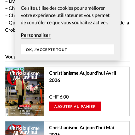
– Livres: notre sélection
Ce site utilise des cookies pour améliorer
– Chronique cinéma: Lumière du monde
votre expérience utilisateur et vous permet
– Chronique musicale: «Money for nothing», Dire Straits
de contrôler ce que vous souhaitez activer.
– Qui dites-vous que je suis? avec l’ancienne présidente de la
Croix-Rouge française
Personnaliser
OK, J'ACCEPTE TOUT
Vous aimerez peut-être aussi…
Christianisme Aujourd'hui Avril
2026
CHF
6.00
AJOUTER AU PANIER
Christianisme Aujourd'hui Mai
2026