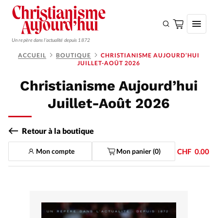
Un repère dans l'actualité depuis 1872
ACCUEIL
BOUTIQUE
CHRISTIANISME AUJOURD’HUI
JUILLET-AOÛT 2026
S'ABONNER
Christianisme Aujourd’hui
Monde
Juillet-Août 2026
Eglises
Opinions
Retour à la boutique
Tous les articles
Mon compte
Mon panier (
0
)
CHF
0.00
Faire un don
Emploi
Se connecter