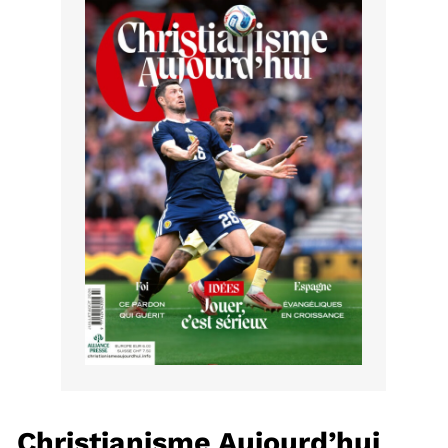
Édition: Internationale
Devise:
CHF
RUBRIQUES
Tous les articles
Actualité chrétienne
Actualité internationale
Chronique
Culture
Dossier
Eglises
Foi
Génération réveil
Monde
Opinions
Publireportage
Relations Aujourd'hui
Société
Tour du monde des Eglises
Trait d'Ixène
Vécu
Vie Intérieure
Christianisme Aujourd’hui