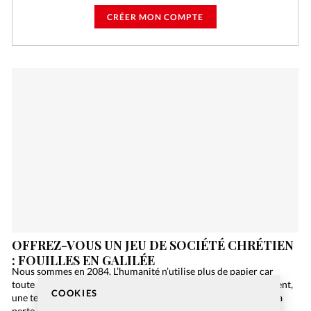
CRÉER MON COMPTE
OFFREZ-VOUS UN JEU DE SOCIÉTÉ CHRÉTIEN
: FOUILLES EN GALILÉE
Nous sommes en 2084. L’humanité n’utilise plus de papier car
toute l’information est numérisée sur Internet. Malheureusement,
COOKIES
une terrible panne informatique de niveau mondial engendre la
perte de toutes ces précieuses données, et la Bible…