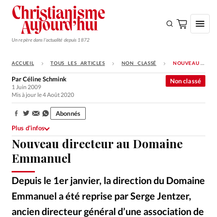
Un repère dans l'actualité depuis 1872
ACCUEIL
TOUS LES ARTICLES
NON CLASSÉ
NOUVEAU DIRECTEUR AU DOMAINE EMMANUEL
S'ABONNER
Par
Céline Schmink
Non classé
1 Juin 2009
Monde
Mis à jour le 4 Août 2020
Eglises
Abonnés
Partager:
Opinions
Plus d’infos
Nouveau directeur au Domaine
Tous les articles
Emmanuel
Faire un don
Emploi
Depuis le 1er janvier, la direction du Domaine
Emmanuel a été reprise par Serge Jentzer,
Se connecter
ancien directeur général d’une association de