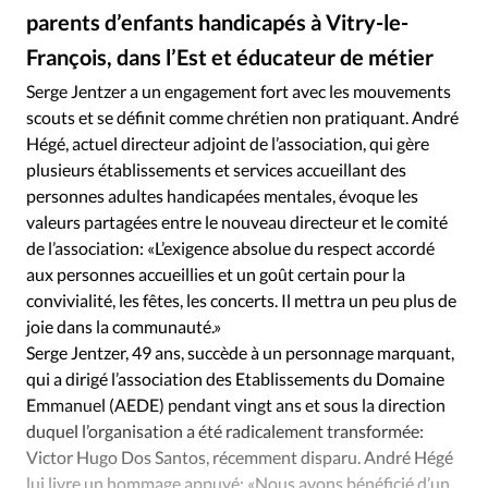
Édition: Internationale
parents d’enfants handicapés à Vitry-le-
Devise:
CHF
François, dans l’Est et éducateur de métier
RUBRIQUES
Serge Jentzer a un engagement fort avec les mouvements
Tous les articles
Actualité chrétienne
scouts et se définit comme chrétien non pratiquant. André
Actualité internationale
Chronique
Culture
Hégé, actuel directeur adjoint de l’association, qui gère
plusieurs établissements et services accueillant des
Dossier
Eglises
Foi
Génération réveil
Monde
personnes adultes handicapées mentales, évoque les
Opinions
Publireportage
Relations Aujourd'hui
valeurs partagées entre le nouveau directeur et le comité
Société
Tour du monde des Eglises
Trait d'Ixène
de l’association: «L’exigence absolue du respect accordé
Vécu
Vie Intérieure
aux personnes accueillies et un goût certain pour la
convivialité, les fêtes, les concerts. Il mettra un peu plus de
joie dans la communauté.»
Serge Jentzer, 49 ans, succède à un personnage marquant,
qui a dirigé l’association des Etablissements du Domaine
Emmanuel (AEDE) pendant vingt ans et sous la direction
duquel l’organisation a été radicalement transformée:
Victor Hugo Dos Santos, récemment disparu. André Hégé
lui livre un hommage appuyé: «Nous avons bénéficié d’un