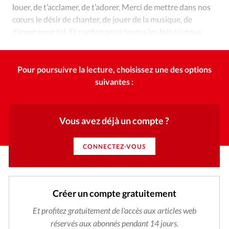
Édition: Internationale
louer, de t’acclamer, de t’adorer. Merci de mettre dans nos
cœurs le désir de chanter, de jouer de la musique, de
Devise:
CHF
danser pour toi. Et pardon pour toutes les fois où nous
RUBRIQUES
oublions de le faire.
Tous les articles
Actualité chrétienne
Actualité internationale
Chronique
Culture
Pour poursuivre la lecture, choisissez une des options
Dossier
Eglises
Foi
Génération réveil
Monde
suivantes :
Opinions
Publireportage
Relations Aujourd'hui
Société
Tour du monde des Eglises
Trait d'Ixène
Vous avez déjà un compte ?
Vécu
Vie Intérieure
CONNECTEZ-VOUS
Créer un compte gratuitement
Et profitez gratuitement de l'accès aux articles web
réservés aux abonnés pendant 14 jours.