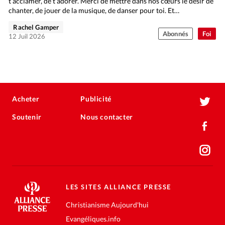
t’acclamer, de t’adorer. Merci de mettre dans nos cœurs le désir de
chanter, de jouer de la musique, de danser pour toi. Et…
Rachel Gamper
Abonnés
Foi
12 Juil 2026
Acheter
Publicité
Soutenir
Nous contacter
LES SITES ALLIANCE PRESSE
Christianisme Aujourd'hui
Evangéliques.info