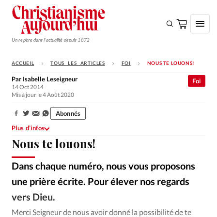
Un repère dans l'actualité depuis 1872
ACCUEIL
TOUS LES ARTICLES
FOI
NOUS TE LOUONS!
S'ABONNER
Par
Isabelle Leseigneur
Foi
14 Oct 2014
Monde
Mis à jour le 4 Août 2020
Eglises
Abonnés
Partager:
Opinions
Plus d’infos
Nous te louons!
Tous les articles
Faire un don
Dans chaque numéro, nous vous proposons
Emploi
une prière écrite. Pour élever nos regards
vers Dieu.
Se connecter
Merci Seigneur de nous avoir donné la possibilité de te