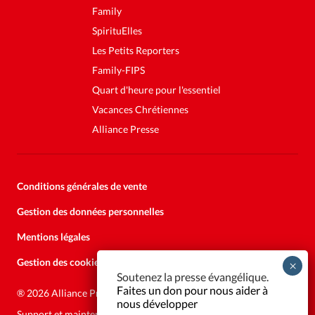
Family
SpirituElles
Les Petits Reporters
Family-FIPS
Quart d'heure pour l'essentiel
Vacances Chrétiennes
Alliance Presse
Conditions générales de vente
Gestion des données personnelles
Mentions légales
Gestion des cookies
Soutenez la presse évangélique.
Faites un don pour nous aider à
®
2026 Alliance Presse
nous développer
Support et maintenance:
Solutions Kläy