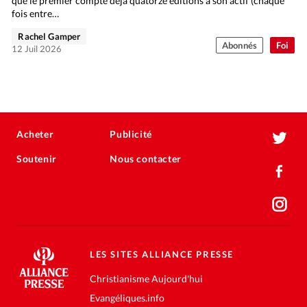
que le premier compte déjà quatorze éditions à son actif (chaque
fois entre…
Rachel Gamper
Abonnés
Foi
12 Juil 2026
Acheter
Publicité
Soutenir
Nous contacter
LES SITES ALLIANCE PRESSE
Christianisme Aujourd'hui
Evangéliques.info