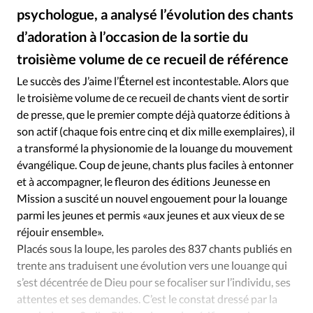
Édition: Internationale
psychologue, a analysé l’évolution des chants
Devise:
CHF
d’adoration à l’occasion de la sortie du
RUBRIQUES
troisième volume de ce recueil de référence
Alliance Presse
©
Tous les articles
Actualité chrétienne
Le succès des J’aime l’Éternel est incontestable. Alors que
Actualité internationale
Chronique
Culture
le troisième volume de ce recueil de chants vient de sortir
Dossier
Eglises
Foi
Génération réveil
Monde
de presse, que le premier compte déjà quatorze éditions à
son actif (chaque fois entre cinq et dix mille exemplaires), il
Opinions
Publireportage
Relations Aujourd'hui
a transformé la physionomie de la louange du mouvement
Société
Tour du monde des Eglises
Trait d'Ixène
évangélique. Coup de jeune, chants plus faciles à entonner
Vécu
Vie Intérieure
et à accompagner, le fleuron des éditions Jeunesse en
Mission a suscité un nouvel engouement pour la louange
parmi les jeunes et permis «aux jeunes et aux vieux de se
réjouir ensemble».
Placés sous la loupe, les paroles des 837 chants publiés en
trente ans traduisent une évolution vers une louange qui
s’est décentrée de Dieu pour se focaliser sur l’individu, ses
attentes et ses demandes. C’est le constat dressé par la