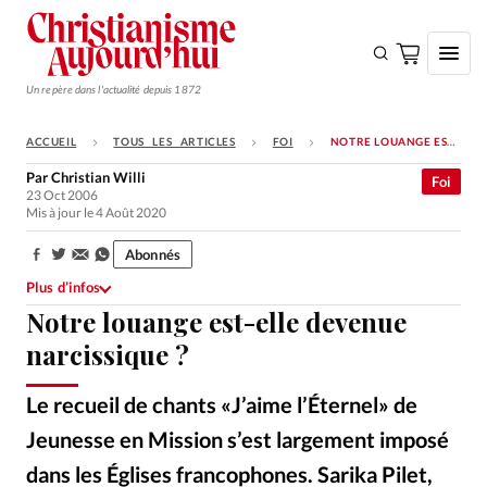
Un repère dans l'actualité depuis 1872
ACCUEIL
TOUS LES ARTICLES
FOI
NOTRE LOUANGE EST-ELLE DEVENUE NARCISSIQUE ?
S'ABONNER
Par
Christian Willi
Foi
23 Oct 2006
Monde
Mis à jour le 4 Août 2020
Eglises
Abonnés
Partager:
Opinions
Plus d’infos
Notre louange est-elle devenue
Tous les articles
narcissique ?
Faire un don
Emploi
Le recueil de chants «J’aime l’Éternel» de
Jeunesse en Mission s’est largement imposé
Se connecter
dans les Églises francophones. Sarika Pilet,