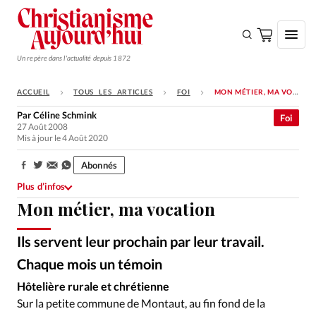
Un repère dans l'actualité depuis 1872
ACCUEIL
TOUS LES ARTICLES
FOI
MON MÉTIER, MA VOCATION
S'ABONNER
Par
Céline Schmink
Foi
27 Août 2008
Monde
Mis à jour le 4 Août 2020
Eglises
Abonnés
Partager:
Opinions
Plus d’infos
Mon métier, ma vocation
Tous les articles
Faire un don
Ils servent leur prochain par leur travail.
Emploi
Chaque mois un témoin
Hôtelière rurale et chrétienne
Se connecter
Sur la petite commune de Montaut, au fin fond de la