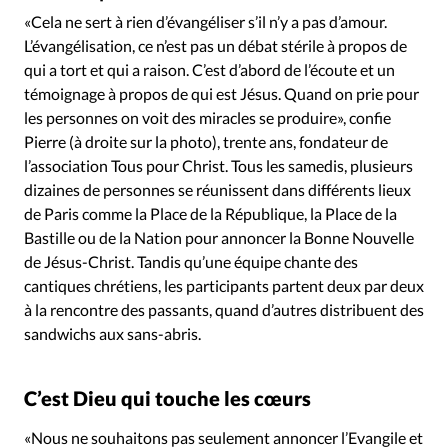
Édition: Internationale
«Cela ne sert à rien d’évangéliser s’il n’y a pas d’amour.
Devise:
CHF
L’évangélisation, ce n’est pas un débat stérile à propos de
qui a tort et qui a raison. C’est d’abord de l’écoute et un
RUBRIQUES
témoignage à propos de qui est Jésus. Quand on prie pour
Tous les articles
Actualité chrétienne
les personnes on voit des miracles se produire», confie
Actualité internationale
Chronique
Culture
Pierre (à droite sur la photo), trente ans, fondateur de
Dossier
Eglises
Foi
Génération réveil
Monde
l’association Tous pour Christ. Tous les samedis, plusieurs
Opinions
Publireportage
Relations Aujourd'hui
dizaines de personnes se réunissent dans différents lieux
de Paris comme la Place de la République, la Place de la
Société
Tour du monde des Eglises
Trait d'Ixène
Bastille ou de la Nation pour annoncer la Bonne Nouvelle
Vécu
Vie Intérieure
de Jésus-Christ. Tandis qu’une équipe chante des
cantiques chrétiens, les participants partent deux par deux
à la rencontre des passants, quand d’autres distribuent des
sandwichs aux sans-abris.
C’est Dieu qui touche les cœurs
«Nous ne souhaitons pas seulement annoncer l’Evangile et