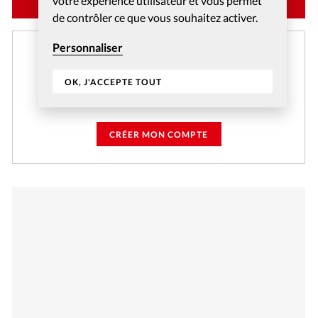
votre expérience utilisateur et vous permet
de contrôler ce que vous souhaitez activer.
Personnaliser
Créer un compte gratuitement
Et profitez gratuitement de l'accès aux articles web
OK, J'ACCEPTE TOUT
réservés aux abonnés pendant 14 jours.
CRÉER MON COMPTE