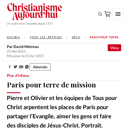
Un repère dans l'actualité depuis 1872
ACCUEIL
TOUS LES ARTICLES
VÉCU
PARIS POUR TERRE DE MISSION
S'ABONNER
Par
David Métreau
Vécu
21 Mai 2021
Monde
Mis à jour le 21 Avr 2021
Eglises
Abonnés
Partager:
Opinions
Plus d’infos
Paris pour terre de mission
Tous les articles
Faire un don
Pierre et Olivier et les équipes de Tous pour
Emploi
Christ arpentent les places de Paris pour
partager l’Evangile, aimer les gens et faire
Se connecter
des disciples de Jésus-Christ. Portrait.