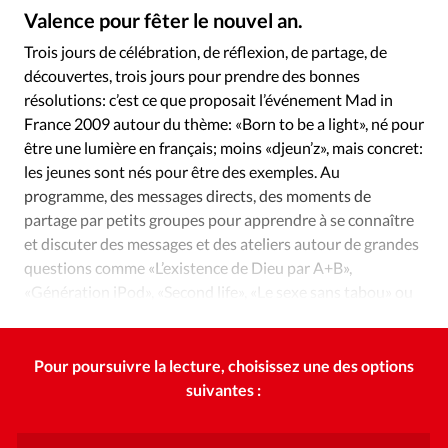
Édition: Internationale
Valence pour fêter le nouvel an.
Alliance Presse
©
Devise:
CHF
Trois jours de célébration, de réflexion, de partage, de
découvertes, trois jours pour prendre des bonnes
RUBRIQUES
Tous les articles
Actualité chrétienne
résolutions: c’est ce que proposait l’événement Mad in
France 2009 autour du thème: «Born to be a light», né pour
Actualité internationale
Chronique
Culture
être une lumière en français; moins «djeun’z», mais concret:
Dossier
Eglises
Foi
Génération réveil
Monde
les jeunes sont nés pour être des exemples. Au
Opinions
Publireportage
Relations Aujourd'hui
programme, des messages directs, des moments de
Société
Tour du monde des Eglises
Trait d'Ixène
partage par petits groupes pour apprendre à se connaître
et discuter des messages et des ateliers autour de grandes
Vécu
Vie Intérieure
questions comme «L’existence de Dieu par A+B»,
«Génération iPod», «Second life», «Le sexe sans tabou» ou
«Oser dire que je suis chrétien».
Pour poursuivre la lecture, choisissez une des options
suivantes :