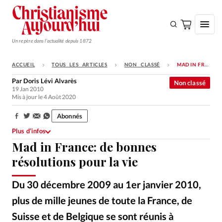
Un repère dans l'actualité depuis 1872
ACCUEIL
TOUS LES ARTICLES
NON CLASSÉ
MAD IN FRANCE: DE BONNES RÉSOLUTIONS POUR LA VIE
S'ABONNER
Par
Doris Lévi Alvarès
Non classé
19 Jan 2010
Monde
Mis à jour le 4 Août 2020
Eglises
Abonnés
Partager:
Opinions
Plus d’infos
Mad in France: de bonnes
Tous les articles
résolutions pour la vie
Faire un don
Emploi
Du 30 décembre 2009 au 1er janvier 2010,
plus de mille jeunes de toute la France, de
Se connecter
Suisse et de Belgique se sont réunis à