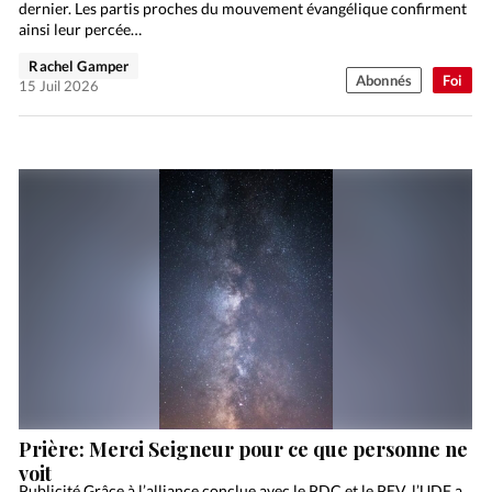
dernier. Les partis proches du mouvement évangélique confirment
ainsi leur percée…
Rachel Gamper
Abonnés
Foi
15 Juil 2026
Prière: Merci Seigneur pour ce que personne ne
voit
Publicité Grâce à l’alliance conclue avec le PDC et le PEV, l’UDF a