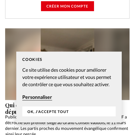
CRÉER MON COMPTE
COOKIES
Ce site utilise des cookies pour améliorer
votre expérience utilisateur et vous permet
de contrôler ce que vous souhaitez activer.
Personnaliser
Qui dites-vous que je suis? Avec l’ancienne
députée Georgina Dufoix
OK, J'ACCEPTE TOUT
Publicité Grâce à l’alliance conclue avec le PDC et le PEV, l’UDF a
décroché son premier siège au Grand Conseil vaudois, le 11 mars
dernier. Les partis proches du mouvement évangélique confirment
ainsi leur percée…