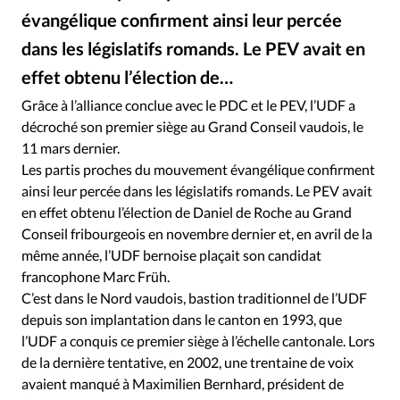
Édition: Internationale
évangélique confirment ainsi leur percée
Devise:
CHF
dans les législatifs romands. Le PEV avait en
RUBRIQUES
effet obtenu l’élection de…
Tous les articles
Actualité chrétienne
Grâce à l’alliance conclue avec le PDC et le PEV, l’UDF a
Actualité internationale
Chronique
Culture
décroché son premier siège au Grand Conseil vaudois, le
Dossier
Eglises
Foi
Génération réveil
Monde
11 mars dernier.
Opinions
Publireportage
Relations Aujourd'hui
Les partis proches du mouvement évangélique confirment
ainsi leur percée dans les législatifs romands. Le PEV avait
Société
Tour du monde des Eglises
Trait d'Ixène
en effet obtenu l’élection de Daniel de Roche au Grand
Vécu
Vie Intérieure
Conseil fribourgeois en novembre dernier et, en avril de la
même année, l’UDF bernoise plaçait son candidat
francophone Marc Früh.
C’est dans le Nord vaudois, bastion traditionnel de l’UDF
depuis son implantation dans le canton en 1993, que
l’UDF a conquis ce premier siège à l’échelle cantonale. Lors
de la dernière tentative, en 2002, une trentaine de voix
avaient manqué à Maximilien Bernhard, président de