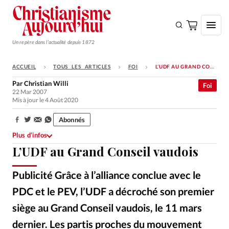
Un repère dans l'actualité depuis 1872
ACCUEIL
TOUS LES ARTICLES
FOI
L’UDF AU GRAND CONSEIL VAUDOIS
S'ABONNER
Par
Christian Willi
Foi
22 Mar 2007
Monde
Mis à jour le 4 Août 2020
Eglises
Abonnés
Partager:
Opinions
Plus d’infos
L’UDF au Grand Conseil vaudois
Tous les articles
Faire un don
Publicité Grâce à l’alliance conclue avec le
Emploi
PDC et le PEV, l’UDF a décroché son premier
siège au Grand Conseil vaudois, le 11 mars
Se connecter
dernier. Les partis proches du mouvement