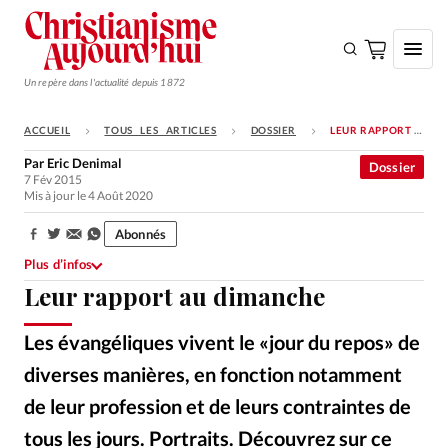
Un repère dans l'actualité depuis 1872
ACCUEIL
TOUS LES ARTICLES
DOSSIER
LEUR RAPPORT AU DIMANCHE
S'ABONNER
Par
Eric Denimal
Dossier
7 Fév 2015
Monde
Mis à jour le 4 Août 2020
Eglises
Abonnés
Partager:
Opinions
Plus d’infos
Leur rapport au dimanche
Tous les articles
Faire un don
Les évangéliques vivent le «jour du repos» de
Emploi
diverses manières, en fonction notamment
de leur profession et de leurs contraintes de
Se connecter
tous les jours. Portraits. Découvrez sur ce