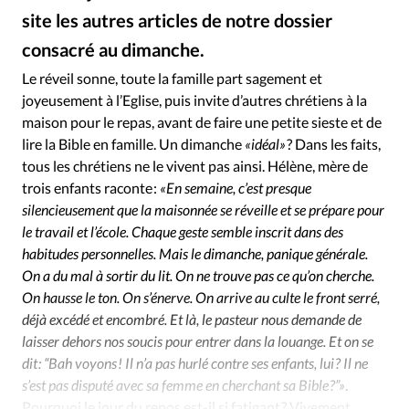
Édition: Internationale
site les autres articles de notre dossier
Devise:
CHF
consacré au dimanche.
Alliance Presse
©
RUBRIQUES
Le réveil sonne, toute la famille part sagement et
Tous les articles
Actualité chrétienne
joyeusement à l’Eglise, puis invite d’autres chrétiens à la
Actualité internationale
Chronique
Culture
maison pour le repas, avant de faire une petite sieste et de
lire la Bible en famille. Un dimanche
«idéal»
? Dans les faits,
Dossier
Eglises
Foi
Génération réveil
Monde
tous les chrétiens ne le vivent pas ainsi. Hélène, mère de
Opinions
Publireportage
Relations Aujourd'hui
trois enfants raconte :
«En semaine, c’est presque
Société
Tour du monde des Eglises
Trait d'Ixène
silencieusement que la maisonnée se réveille et se prépare pour
Vécu
Vie Intérieure
le travail et l’école. Chaque geste semble inscrit dans des
habitudes personnelles. Mais le dimanche, panique générale.
On a du mal à sortir du lit. On ne trouve pas ce qu’on cherche.
On hausse le ton. On s’énerve. On arrive au culte le front serré,
déjà excédé et encombré. Et là, le pasteur nous demande de
laisser dehors nos soucis pour entrer dans la louange. Et on se
dit : “Bah voyons ! Il n’a pas hurlé contre ses enfants, lui ? Il ne
s’est pas disputé avec sa femme en cherchant sa Bible ?”»
.
Pourquoi le jour du repos est-il si fatigant ? Vivement