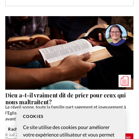
Dieu a-t-il vraiment dit de prier pour ceux qui
nous maltraitent?
Le réveil sonne, toute la famille part sagement et joyeusement à
l’Eglise, puis invite d’autres chrétiens à la maison pour le repas,
COOKIES
avant de faire une petite sieste et de lire la Bible en famille.…
Ce site utilise des cookies pour améliorer
Rachel Gamper
votre expérience utilisateur et vous permet
8 Juil 2026
Abonnés
Dossier
Dossier: Aimer ses ennemis