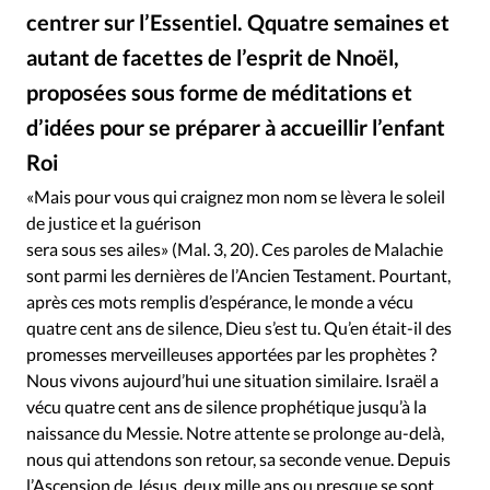
Édition: Internationale
centrer sur l’Essentiel. Qquatre semaines et
Devise:
CHF
autant de facettes de l’esprit de Nnoël,
RUBRIQUES
proposées sous forme de méditations et
Tous les articles
Actualité chrétienne
d’idées pour se préparer à accueillir l’enfant
Actualité internationale
Chronique
Culture
Roi
Alliance Presse
©
Dossier
Eglises
Foi
Génération réveil
Monde
«Mais pour vous qui craignez mon nom se lèvera le soleil
Opinions
Publireportage
Relations Aujourd'hui
de justice et la guérison
Société
Tour du monde des Eglises
Trait d'Ixène
sera sous ses ailes» (Mal. 3, 20). Ces paroles de Malachie
Vécu
Vie Intérieure
sont parmi les dernières de l’Ancien Testament. Pourtant,
après ces mots remplis d’espérance, le monde a vécu
quatre cent ans de silence, Dieu s’est tu. Qu’en était-il des
promesses merveilleuses apportées par les prophètes ?
Nous vivons aujourd’hui une situation similaire. Israël a
vécu quatre cent ans de silence prophétique jusqu’à la
naissance du Messie. Notre attente se prolonge au-delà,
nous qui attendons son retour, sa seconde venue. Depuis
l’Ascension de Jésus, deux mille ans ou presque se sont