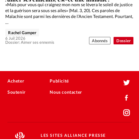
«Mais pour vous qui craignez mon nom se lèvera le soleil de justice
et la guérison sera sous ses ailes» (Mal. 3, 20). Ces paroles de
Malachie sont parmi les dernières de l’Ancien Testament. Pourtant,
…
Rachel Gamper
6 Juil 2026
Abonnés
Dossier
Dossier: Aimer ses ennemis
Acheter
Publicité
Soutenir
Nous contacter
LES SITES ALLIANCE PRESSE