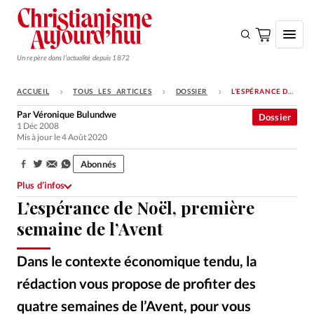
Un repère dans l'actualité depuis 1872
ACCUEIL
TOUS LES ARTICLES
DOSSIER
L’ESPÉRANCE DE NOËL, PREMIÈRE SEMAINE DE L’AVENT
S'ABONNER
Par
Véronique Bulundwe
Dossier
1 Déc 2008
Monde
Mis à jour le 4 Août 2020
Eglises
Abonnés
Partager:
Opinions
Plus d’infos
L’espérance de Noël, première
Tous les articles
semaine de l’Avent
Faire un don
Emploi
Dans le contexte économique tendu, la
rédaction vous propose de profiter des
Se connecter
quatre semaines de l’Avent, pour vous