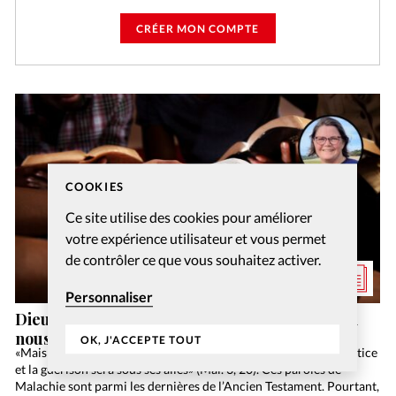
CRÉER MON COMPTE
COOKIES
Ce site utilise des cookies pour améliorer
votre expérience utilisateur et vous permet
de contrôler ce que vous souhaitez activer.
Personnaliser
Dieu a-t-il vraiment dit de prier pour ceux qui
nous maltraitent?
OK, J'ACCEPTE TOUT
«Mais pour vous qui craignez mon nom se lèvera le soleil de justice
et la guérison sera sous ses ailes» (Mal. 3, 20). Ces paroles de
Malachie sont parmi les dernières de l’Ancien Testament. Pourtant,