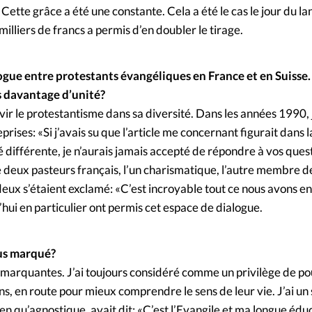
Cette grâce a été une constante. Cela a été le cas le jour du 
illiers de francs a permis d’en doubler le tirage.
gue entre protestants évangéliques en France et en Suisse. 
s davantage d’unité?
vir le protestantisme dans sa diversité. Dans les années 1990, j
prises: «Si j’avais su que l’article me concernant figurait dans 
é différente, je n’aurais jamais accepté de répondre à vos ques
e deux pasteurs français, l’un charismatique, l’autre membre d
deux s’étaient exclamé: «C’est incroyable tout ce nous avons 
hui en particulier ont permis cet espace de dialogue.
lus marqué?
marquantes. J’ai toujours considéré comme un privilège de po
s, en route pour mieux comprendre le sens de leur vie. J’ai un
en qu’agnostique, avait dit: «C’est l’Evangile et ma longue édu