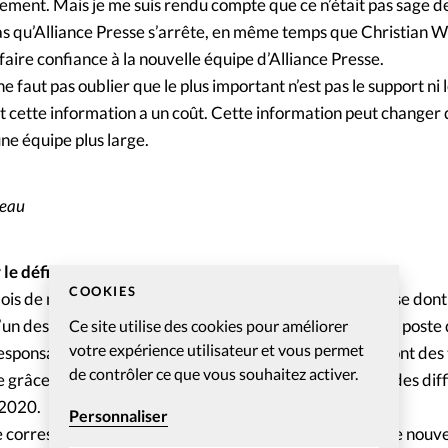
ement. Mais je me suis rendu compte que ce n’était pas sage d
pas qu’Alliance Presse s’arrête, en même temps que Christian Wil
faire confiance à la nouvelle équipe d’Alliance Presse.
 ne faut pas oublier que le plus important n’est pas le support ni
 cette information a un coût. Cette information peut changer d
ne équipe plus large.
reau
le défi
COOKIES
mois de mars 2020, le nouveau directeur d’Alliance Presse dont
un des titres. Il succède à Christian Willi qui occupait ce poste
Ce site utilise des cookies pour améliorer
votre expérience utilisateur et vous permet
esponsabilité mais José Rodriguez aime les défis: «Ce sont des 
de contrôler ce que vous souhaitez activer.
grâce particulière», détaille-t-il, conscient également des diffi
 2020.
Personnaliser
e correspond aussi à un changement de continent pour le nouv