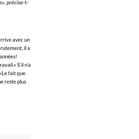
», précise-t-
arrive avec un
rutement, il a
 années!
vail.» S’il n’a
«Le fait que
ne reste plus