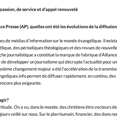
Foi
La bout
 passion, de service et d’appel renouvelé
À propo
Opinions
nce Presse (AP), quelles ont été les évolutions de la diffusio
La réda
ourd'hui
 peu de médias d’information sur le monde évangélique. Il exista
Mon co
lises
lique, des périodiques théologiques et des revues de nouvell
oche journalistique a constitué la marque de fabrique d’Allianc
Changem
ée de développer un journalisme qui décrypte l’actualité pour un
érieure
xième changement majeur a été l’accélération de la transmiss
Nous co
ngeliques.info permet de diffuser rapidement, en continu, des a
encore plus exigeante.
Emploi
gir?
ertitude. On a vu, dans le monde, des chrétiens être vecteurs 
ujours veillé sur nous. Sur le plan humain, financier, des dons n