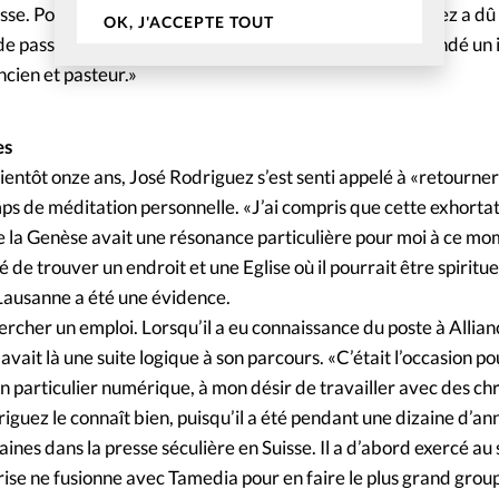
se. Pour prendre ses fonctions actuelles, José Rodriguez a dû 
OK, J'ACCEPTE TOUT
e passer dix-huit mois. Dans quel but y était-il? «J’ai fondé un i
ancien et pasteur.»
es
entôt onze ans, José Rodriguez s’est senti appelé à «retourner
ps de méditation personnelle. «J’ai compris que cette exhorta
de la Genèse avait une résonance particulière pour moi à ce mo
été de trouver un endroit et une Eglise où il pourrait être spirit
 Lausanne a été une évidence.
hercher un emploi. Lorsqu’il a eu connaissance du poste à Allian
avait là une suite logique à son parcours. «C’était l’occasion pou
 particulier numérique, à mon désir de travailler avec des chr
iguez le connaît bien, puisqu’il a été pendant une dizaine d’an
nes dans la presse séculière en Suisse. Il a d’abord exercé au 
rise ne fusionne avec Tamedia pour en faire le plus grand gro