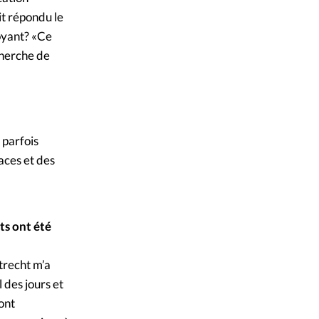
it répondu le
oyant? «Ce
cherche de
 parfois
naces et des
ts ont été
trecht m’a
 des jours et
 ont