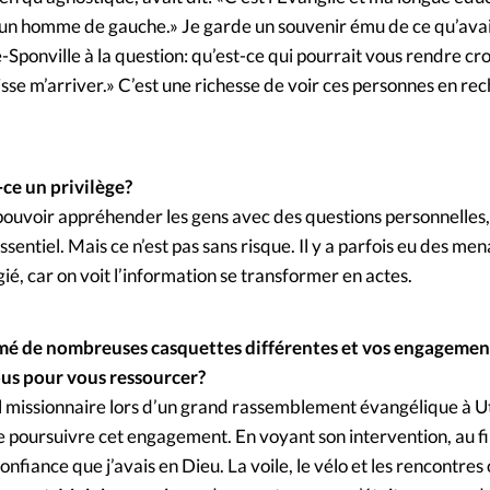
i un homme de gauche.» Je garde un souvenir ému de ce qu’ava
ponville à la question: qu’est-ce qui pourrait vous rendre cr
uisse m’arriver.» C’est une richesse de voir ces personnes en re
-ce un privilège?
e pouvoir appréhender les gens avec des questions personnelles,
sentiel. Mais ce n’est pas sans risque. Il y a parfois eu des me
gié, car on voit l’information se transformer en actes.
umé de nombreuses casquettes différentes et vos engagemen
us pour vous ressourcer?
pel missionnaire lors d’un grand rassemblement évangélique à U
poursuivre cet engagement. En voyant son intervention, au fil
onfiance que j’avais en Dieu. La voile, le vélo et les rencontres