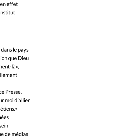
en effet
nstitut
 dans le pays
tion que Dieu
ment-là»,
uellement
ce Presse,
r moi d’allier
étiens.»
nées
sein
upe de médias