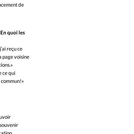
lancement de
En quoi les
’ai reçu ce
la page voisine
tions.»
e ce qui
en commun!»
uvoir
 souvenir
cation