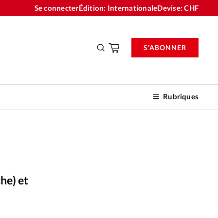
Se connecter
Édition: Internationale
Devise:
CHF
S'ABONNER
Rubriques
e
nnements
he) et
n don
DR
©