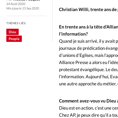
Culture
Dossier
Eglises
24 Août 2020
Mis à jour le 15 Sep 2020
Christian Willi, trente ans de
Génération réveil
Monde
THÈMES LIÉS:
En trente ans à la tête d’Allia
Publireportage
Relations Auj
Dieu
l’information?
People
Quand je suis arrivé, il y avait
Société
Tour du monde des Eg
journaux de prédication évangé
d’unions d’Eglises, mais l’appr
Alliance Presse a alors eu l’id
Trait d'Ixène
Vécu
Vie Int
protestant évangélique. Le deu
l’information. Aujourd’hui, Eva
une autre approche du métier, 
Comment avez-vous vu Dieu a
Dieu est en action, c’est une c
Chez AP, je peux dire qu’il a to