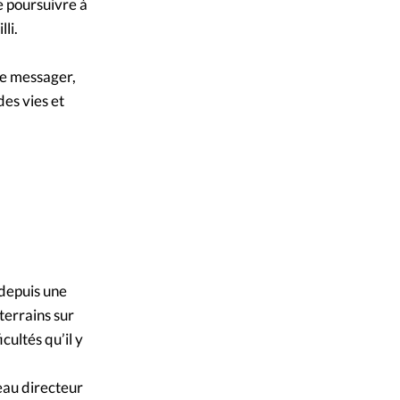
e poursuivre à
li.
 le messager,
es vies et
 depuis une
terrains sur
cultés qu’il y
eau directeur