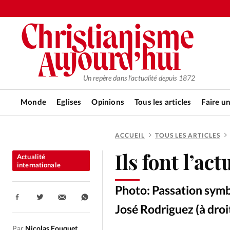
Un repère dans l'actualité depuis 1872
Monde
Eglises
Opinions
Tous les articles
Faire u
ACCUEIL
TOUS LES ARTICLES
RUBRIQUES
Ils font l’ac
Actualité
Tous les articles
Actualité ch
internationale
Photo: Passation symbo
Actualité internationale
Chro
Partager:
José Rodriguez (à droi
Par
Nicolas Fouquet