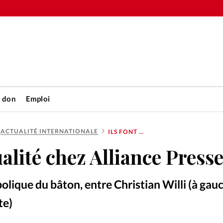
n don
Emploi
ACTUALITÉ INTERNATIONALE
ILS FONT L’ACTUALITÉ CHEZ ALLIANCE PRESSE
Accueil
tualité chez Alliance Press
rétienne
Les abo
lique du bâton, entre Christian Willi (à gauc
nique
Faire u
te)