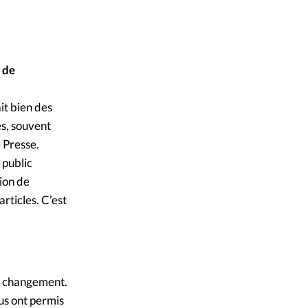
ique
s
n de
ction
it bien des
mpte
es, souvent
e Presse.
ement d'adresse
 public
ion de
ntacter
rticles. C’est
de changement.
ous ont permis