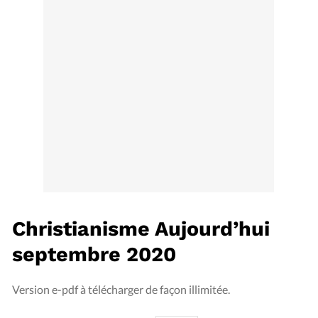
Édition: Internationale
Devise:
CHF
RUBRIQUES
Tous les articles
Actualité chrétienne
Actualité internationale
Chronique
Culture
Dossier
Eglises
Foi
Génération réveil
Monde
Opinions
Publireportage
Relations Aujourd'hui
Société
Tour du monde des Eglises
Trait d'Ixène
Vécu
Vie Intérieure
Christianisme Aujourd’hui
septembre 2020
Version e-pdf à télécharger de façon illimitée.