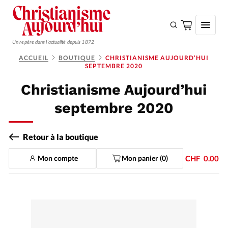
Un repère dans l'actualité depuis 1872
ACCUEIL
BOUTIQUE
CHRISTIANISME AUJOURD’HUI
SEPTEMBRE 2020
S'ABONNER
Christianisme Aujourd’hui
Monde
septembre 2020
Eglises
Opinions
Retour à la boutique
Tous les articles
Mon compte
Mon panier (
0
)
CHF
0.00
Faire un don
Emploi
Se connecter