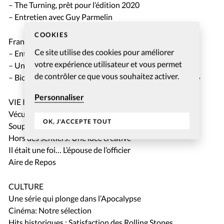
– The Turning, prêt pour l’édition 2020
– Entretien avec Guy Parmelin
COOKIES
France:
Ce site utilise des cookies pour améliorer
– Entretien avec Joëlle Razanajohary
votre expérience utilisateur et vous permet
– Une passion pour les âmes perdues
de contrôler ce que vous souhaitez activer.
– Bioéthique: Le CPDH dénonce «une vision mercantile»
Personnaliser
VIE INTERIEURE: La louange dans la souffrance
Vécu: Un enfant de 11 ans lui présente Jésus
OK, J'ACCEPTE TOUT
Soupirs: Pour des relations vivifiées
Hors des sentiers: Une idée créative
Il était une foi… L’épouse de l’officier
Aire de Repos
CULTURE
Une série qui plonge dans l’Apocalypse
Cinéma: Notre sélection
Hits historiques : Satisfaction des Rolling Stones