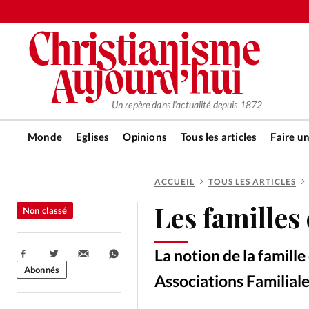
Un repère dans l'actualité depuis 1872
Monde
Eglises
Opinions
Tous les articles
Faire u
ACCUEIL
TOUS LES ARTICLES
RUBRIQUES
Les familles
Non classé
Tous les articles
Actualité ch
La notion de la famille
Partager:
Actualité internationale
Chro
Abonnés
Associations Familiale