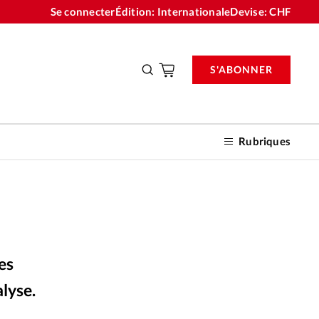
Se connecter
Édition: Internationale
Devise:
CHF
S'ABONNER
Rubriques
nnements
les
n don
alyse.