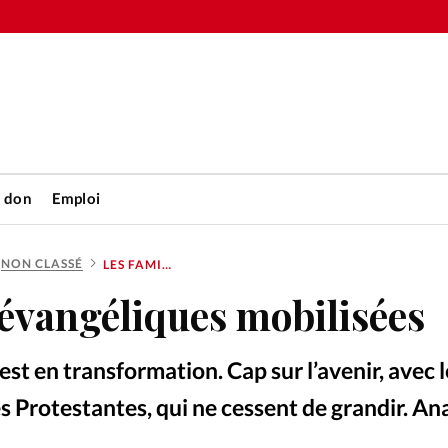
n don
Emploi
NON CLASSÉ
LES FAMILLES ÉVANGÉLIQUES MOBILISÉES
Accueil
 évangéliques mobilisées
rétienne
Les abo
 est en transformation. Cap sur l’avenir, avec 
nique
Faire u
s Protestantes, qui ne cessent de grandir. An