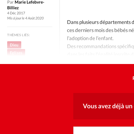
Culture
Dossier
Eglises
Par
Marie Lefebvre-
Billiez
4 Déc 2017
Génération réveil
Monde
Mis à jour le 4 Août 2020
Dans plusieurs départements de
ces derniers mois des bébés né
Publireportage
Relations Auj
THÈMES LIÉS:
l’adoption de l’enfant.
Dieu
Des recommandations spécifiq
Eglises
Société
Tour du monde des Eg
dans les faits l’égalité inscrit
Unité
Trait d'Ixène
Vécu
Vie Int
Vous avez déjà un