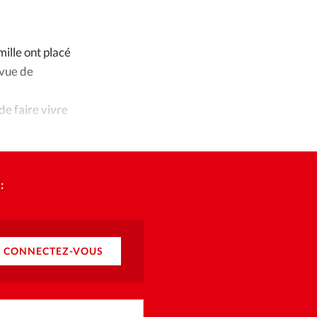
ique
DR
©
s
ille ont placé
 vue de
ction
e faire vivre
mpte
ement d'adresse
:
ntacter
CONNECTEZ-VOUS