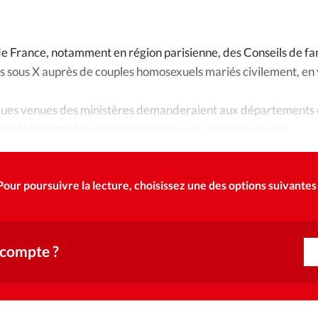
Foi
La bout
À propo
Opinions
 France, notamment en région parisienne, des Conseils de fam
s sous X auprès de couples homosexuels mariés civilement, en
La réda
ourd'hui
ues venues des ministères demanderaient aux départements d
Mon co
lises
e dans la loi entre les couples hétérosexuels et homosexuels.
Changem
érieure
Pour poursuivre la lecture, choisissez une des options suivantes 
Nous co
Emploi
 compte ?