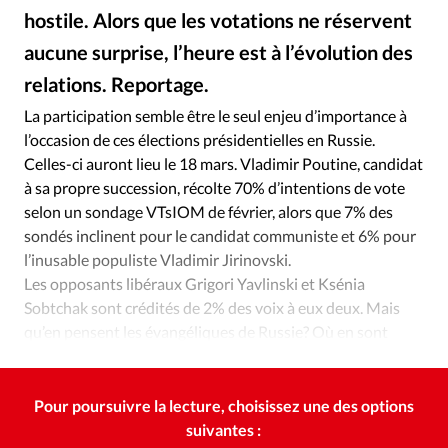
Édition: Internationale
hostile. Alors que les votations ne réservent
Devise:
CHF
aucune surprise, l’heure est à l’évolution des
RUBRIQUES
relations. Reportage.
© Istockphoto
©
Tous les articles
Actualité chrétienne
La participation semble être le seul enjeu d’importance à
Actualité internationale
Chronique
Culture
l’occasion de ces élections présidentielles en Russie.
Dossier
Eglises
Foi
Génération réveil
Monde
Celles-ci auront lieu le 18 mars. Vladimir Poutine, candidat
à sa propre succession, récolte 70% d’intentions de vote
Opinions
Publireportage
Relations Aujourd'hui
selon un sondage VTsIOM de février, alors que 7% des
Société
Tour du monde des Eglises
Trait d'Ixène
sondés inclinent pour le candidat communiste et 6% pour
Vécu
Vie Intérieure
l’inusable populiste Vladimir Jirinovski.
Les opposants libéraux Grigori Yavlinski et Ksénia
Sobtchak sont crédités de 2% des voix à eux deux. Mais
qu’en pensent les évangéliques de Russie? Où en sont
leurs relations avec la politique?
Pour poursuivre la lecture, choisissez une des options
suivantes :