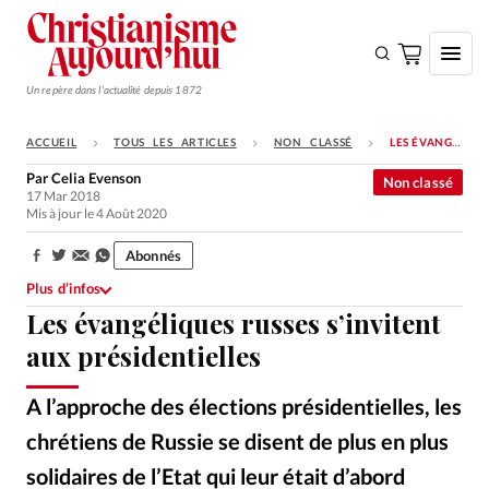
Un repère dans l'actualité depuis 1872
ACCUEIL
TOUS LES ARTICLES
NON CLASSÉ
LES ÉVANGÉLIQUES RUSSES S’INVITENT AUX PRÉSIDENTIELLES
S'ABONNER
Par
Celia Evenson
Non classé
17 Mar 2018
Monde
Mis à jour le 4 Août 2020
Eglises
Abonnés
Partager:
Opinions
Plus d’infos
Les évangéliques russes s’invitent
Tous les articles
aux présidentielles
Faire un don
Emploi
A l’approche des élections présidentielles, les
chrétiens de Russie se disent de plus en plus
Se connecter
solidaires de l’Etat qui leur était d’abord