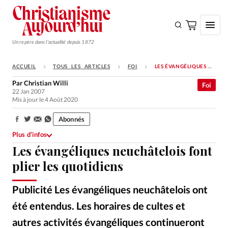
Un repère dans l'actualité depuis 1872
ACCUEIL
TOUS LES ARTICLES
FOI
LES ÉVANGÉLIQUES NEUCHÂTELOIS FONT PLIER LES QUOTIDIENS
S'ABONNER
Par
Christian Willi
Foi
22 Jan 2007
Monde
Mis à jour le 4 Août 2020
Eglises
Abonnés
Partager:
Opinions
Plus d’infos
Les évangéliques neuchâtelois font
Tous les articles
plier les quotidiens
Faire un don
Emploi
Publicité Les évangéliques neuchâtelois ont
été entendus. Les horaires de cultes et
Se connecter
autres activités évangéliques continueront