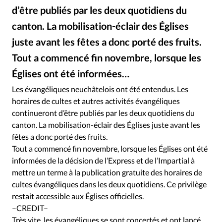
Édition: Internationale
d’être publiés par les deux quotidiens du
Devise:
CHF
canton. La mobilisation-éclair des Églises
RUBRIQUES
juste avant les fêtes a donc porté des fruits.
Tous les articles
Actualité chrétienne
Tout a commencé fin novembre, lorsque les
Actualité internationale
Chronique
Culture
Églises ont été informées…
Dossier
Eglises
Foi
Génération réveil
Monde
Les évangéliques neuchâtelois ont été entendus. Les
Opinions
Publireportage
Relations Aujourd'hui
horaires de cultes et autres activités évangéliques
Société
Tour du monde des Eglises
Trait d'Ixène
continueront d’être publiés par les deux quotidiens du
Vécu
Vie Intérieure
canton. La mobilisation-éclair des Églises juste avant les
fêtes a donc porté des fruits.
Tout a commencé fin novembre, lorsque les Églises ont été
informées de la décision de l’Express et de l’Impartial à
mettre un terme à la publication gratuite des horaires de
cultes évangéliques dans les deux quotidiens. Ce privilège
restait accessible aux Églises officielles.
–CREDIT–
Très vite, les évangéliques se sont concertés et ont lancé