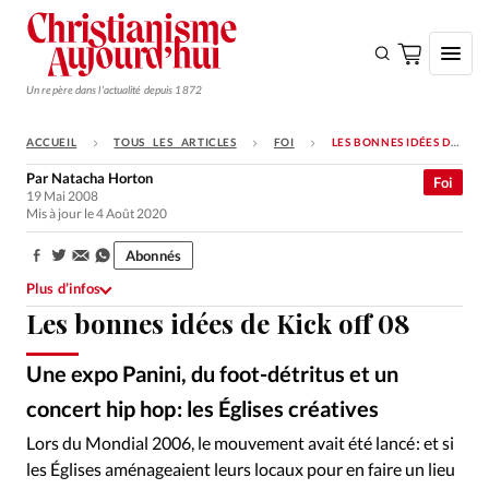
Un repère dans l'actualité depuis 1872
ACCUEIL
TOUS LES ARTICLES
FOI
LES BONNES IDÉES DE KICK OFF 08
S'ABONNER
Par
Natacha Horton
Foi
19 Mai 2008
Monde
Mis à jour le 4 Août 2020
Eglises
Abonnés
Partager:
Opinions
Plus d’infos
Les bonnes idées de Kick off 08
Tous les articles
Faire un don
Une expo Panini, du foot-détritus et un
Emploi
concert hip hop : les Églises créatives
Lors du Mondial 2006, le mouvement avait été lancé : et si
Se connecter
les Églises aménageaient leurs locaux pour en faire un lieu