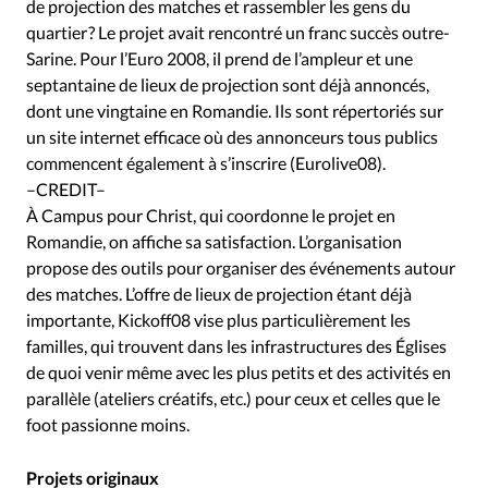
Édition: Internationale
de projection des matches et rassembler les gens du
quartier ? Le projet avait rencontré un franc succès outre-
Devise:
CHF
Sarine. Pour l’Euro 2008, il prend de l’ampleur et une
septantaine de lieux de projection sont déjà annoncés,
RUBRIQUES
Tous les articles
Actualité chrétienne
dont une vingtaine en Romandie. Ils sont répertoriés sur
un site internet efficace où des annonceurs tous publics
Actualité internationale
Chronique
Culture
commencent également à s’inscrire (Eurolive08).
Dossier
Eglises
Foi
Génération réveil
Monde
–CREDIT–
Opinions
Publireportage
Relations Aujourd'hui
À Campus pour Christ, qui coordonne le projet en
Société
Tour du monde des Eglises
Trait d'Ixène
Romandie, on affiche sa satisfaction. L’organisation
propose des outils pour organiser des événements autour
Vécu
Vie Intérieure
des matches. L’offre de lieux de projection étant déjà
importante, Kickoff08 vise plus particulièrement les
familles, qui trouvent dans les infrastructures des Églises
de quoi venir même avec les plus petits et des activités en
parallèle (ateliers créatifs, etc.) pour ceux et celles que le
foot passionne moins.
Projets originaux