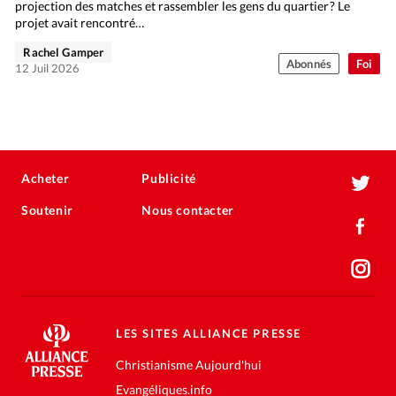
projection des matches et rassembler les gens du quartier ? Le
projet avait rencontré…
Rachel Gamper
Abonnés
Foi
12 Juil 2026
Acheter
Publicité
Soutenir
Nous contacter
LES SITES ALLIANCE PRESSE
Christianisme Aujourd'hui
Evangéliques.info