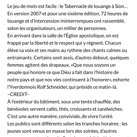
Édition: Internationale
Le jeu de mots est facile : le Tabernacle de louange à Sion…
Devise:
CHF
En version 2007 et pour une sixième édition, 72 heures de
louange et d’intercession ininterrompues ont rassemblé,
RUBRIQUES
selon les organisateurs, un millier de personnes.
Tous les articles
Actualité chrétienne
En arrivant dans la salle de l’Église apostolique, on est
Actualité internationale
Chronique
Culture
frappé par la liberté et le respect qui y règnent. Chacun
Dossier
Eglises
Foi
Génération réveil
Monde
élève sa voix et ses mains au rythme des chants calmes ou
entrainants. Certains sont assis, d’autres debout, quelques
Opinions
Publireportage
Relations Aujourd'hui
femmes agitent des drapeaux. «Que nous soyons un
Société
Tour du monde des Eglises
Trait d'Ixène
peuple qui honore ce que Dieu a fait dans l’histoire de
Vécu
Vie Intérieure
notre pays et que nos vies continuent à l’honorer», exhorte
l’Yverdonnois Rolf Schneider, qui préside ce matin-là.
–CREDIT–
À l’extérieur du bâtiment, sous une tente chauffée, des
bénévoles servent cafés, thés, croissants et sandwiches.
C’est une autre manière, conviviale, de vivre l’unité.
Les publics sont différents selon les tranches horaires : les
jeunes sont venus en masse lors des soirées, d’autres