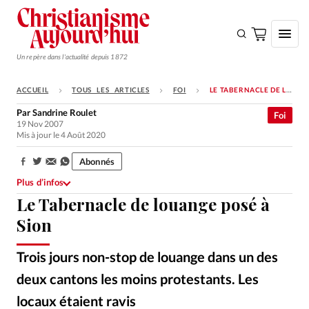
Un repère dans l'actualité depuis 1872
ACCUEIL
TOUS LES ARTICLES
FOI
LE TABERNACLE DE LOUANGE POSÉ À SION
S'ABONNER
Par
Sandrine Roulet
Foi
19 Nov 2007
Monde
Mis à jour le 4 Août 2020
Eglises
Abonnés
Partager:
Opinions
Plus d’infos
Le Tabernacle de louange posé à
Tous les articles
Sion
Faire un don
Emploi
Trois jours non-stop de louange dans un des
deux cantons les moins protestants. Les
Se connecter
locaux étaient ravis