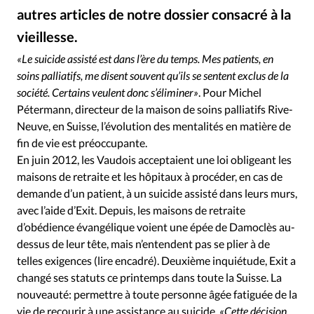
Édition: Internationale
autres articles de notre dossier consacré à la
Devise:
CHF
vieillesse.
Alliance Presse
©
RUBRIQUES
«Le suicide assisté est dans l’ère du temps. Mes patients, en
Tous les articles
Actualité chrétienne
soins palliatifs, me disent souvent qu’ils se sentent exclus de la
Actualité internationale
Chronique
Culture
société. Certains veulent donc s’éliminer»
. Pour Michel
Pétermann, directeur de la maison de soins palliatifs Rive-
Dossier
Eglises
Foi
Génération réveil
Monde
Neuve, en Suisse, l’évolution des mentalités en matière de
Opinions
Publireportage
Relations Aujourd'hui
fin de vie est préoccupante.
Société
Tour du monde des Eglises
Trait d'Ixène
En juin 2012, les Vaudois acceptaient une loi obligeant les
Vécu
Vie Intérieure
maisons de retraite et les hôpitaux à procéder, en cas de
demande d’un patient, à un suicide assisté dans leurs murs,
avec l’aide d’Exit. Depuis, les maisons de retraite
d’obédience évangélique voient une épée de Damoclès au-
dessus de leur tête, mais n’entendent pas se plier à de
telles exigences (lire encadré). Deuxième inquiétude, Exit a
changé ses statuts ce printemps dans toute la Suisse. La
nouveauté: permettre à toute personne âgée fatiguée de la
vie de recourir à une assistance au suicide.
«Cette décision