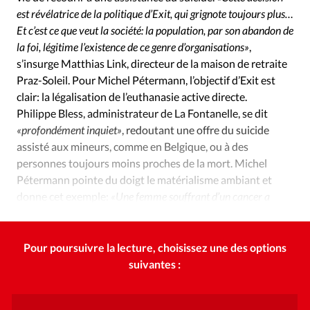
est révélatrice de la politique d’Exit, qui grignote toujours plus…
Et c’est ce que veut la société: la population, par son abandon de
la foi, légitime l’existence de ce genre d’organisations»
,
s’insurge Matthias Link, directeur de la maison de retraite
Praz-Soleil. Pour Michel Pétermann, l’objectif d’Exit est
clair: la légalisation de l’euthanasie active directe.
Philippe Bless, administrateur de La Fontanelle, se dit
«profondément inquiet»
, redoutant une offre du suicide
assisté aux mineurs, comme en Belgique, ou à des
personnes toujours moins proches de la mort. Michel
Pétermann pointe du doigt le matérialisme ambiant et
donne cet exemple:
«Une femme souffrant d’un cancer a
préféré mourir plutôt que de subir une ablation du sein.»
Pour poursuivre la lecture, choisissez une des options
suivantes :