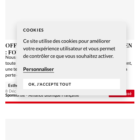
COOKIES
Ce site utilise des cookies pour améliorer
OFFREZ-VOUS UN JEU DE SOCIÉTÉ CHRÉTIEN
votre expérience utilisateur et vous permet
: FOUILLES EN GALILÉE
de contrôler ce que vous souhaitez activer.
Nous sommes en 2084. L’humanité n’utilise plus de papier car
toute l’information est numérisée sur Internet. Malheureusement,
Personnaliser
une terrible panne informatique de niveau mondial engendre la
perte de toutes ces précieuses données, et la Bible…
OK, J'ACCEPTE TOUT
Esther Hänggi
8 Déc 2020
Non classé
Sponsorisé - Alliance Biblilque Française