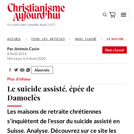
Un repère dans l'actualité depuis 1872
ACCUEIL
TOUS LES ARTICLES
NON CLASSÉ
LE SUICIDE ASSISTÉ, ÉPÉE DE DAMOCLÈS
S'ABONNER
Par
Jérémie Cavin
Non classé
8 Août 2014
Monde
Mis à jour le 4 Août 2020
Eglises
Abonnés
Partager:
Opinions
Plus d’infos
Le suicide assisté, épée de
Tous les articles
Damoclès
Faire un don
Emploi
Les maisons de retraite chrétiennes
s’inquiètent de l’essor du suicide assisté en
Se connecter
Suisse. Analyse. Découvrez sur ce site les