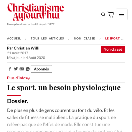
Un repère dans l'actualité depuis 1872
ACCUEIL
TOUS LES ARTICLES
NON CLASSÉ
LE SPORT, UN BESOIN PHYSIOLOGIQUE
S'ABONNER
Par
Christian Willi
Non classé
21 Août 2017
Monde
Mis à jour le 4 Août 2020
Eglises
Abonnés
Partager:
Opinions
Plus d’infos
Le sport, un besoin physiologique
Tous les articles
Faire un don
Dossier.
Emploi
De plus en plus de gens courent ou font du vélo. Et les
salles de fitness se multiplient. La pratique du sport ne
Se connecter
relève pas que de l’effet de mode. Elle constitue une
réponse aux campagnes incitant à bouger davantage. Qui