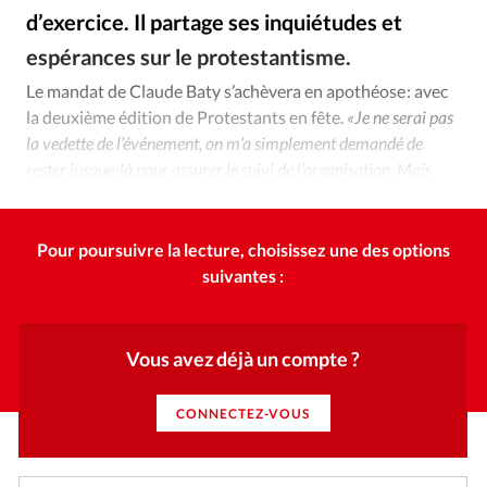
Édition: Internationale
d’exercice. Il partage ses inquiétudes et
Devise:
CHF
espérances sur le protestantisme.
Alliance Presse
©
RUBRIQUES
Le mandat de Claude Baty s’achèvera en apothéose : avec
Tous les articles
Actualité chrétienne
la deuxième édition de Protestants en fête.
«Je ne serai pas
Actualité internationale
Chronique
Culture
la vedette de l’événement, on m’a simplement demandé de
rester jusque-là pour assurer le suivi de l’organisation. Mais
Dossier
Eglises
Foi
Génération réveil
Monde
c’est évidemment sympathique de terminer ainsi !»
Opinions
Publireportage
Relations Aujourd'hui
Société
Tour du monde des Eglises
Trait d'Ixène
Pour poursuivre la lecture, choisissez une des options
Vécu
Vie Intérieure
suivantes :
Vous avez déjà un compte ?
CONNECTEZ-VOUS