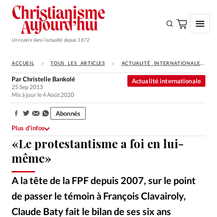
Un repère dans l'actualité depuis 1872
ACCUEIL
TOUS LES ARTICLES
ACTUALITÉ INTERNATIONALE
S'ABONNER
Par
Christelle Bankolé
Actualité internationale
25 Sep 2013
Monde
Mis à jour le 4 Août 2020
Eglises
Abonnés
Partager:
Opinions
Plus d’infos
«Le protestantisme a foi en lui-
Tous les articles
même»
Faire un don
Emploi
A la tête de la FPF depuis 2007, sur le point
de passer le témoin à François Clavairoly,
Se connecter
Claude Baty fait le bilan de ses six ans