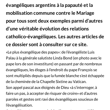
Édition: Internationale
évangéliques argentins à la papauté et la
Devise:
CHF
mobilisation commune contre le Mariage
RUBRIQUES
pour tous sont deux exemples parmi d’autres
Tous les articles
Actualité chrétienne
d’une véritable évolution des relations
Actualité internationale
Chronique
Culture
catholico-évangéliques. Les autres articles de
Dossier
Eglises
Foi
Génération réveil
Monde
ce dossier sont à consulter sur ce site.
Alliance Presse
©
Opinions
Publireportage
Relations Aujourd'hui
«Le plus évangélique des papes»: de l’évangéliste Luis
Société
Tour du monde des Eglises
Trait d'Ixène
Palau à la générale salutiste Linda Bond (en photo avec le
Vécu
Vie Intérieure
pape lors de son investiture) en passant par de nombreux
évangéliques, les éloges à l’endroit du pape François se
sont multipliés depuis que la fumée blanche s’est échappée
de la cheminée de la Chapelle Sixtine au Vatican.
Son appel pascal aux éloignés de Dieu «à s’interroger, à
faire un pas, à accepter de risquer de croire» et d’autres
paroles et gestes ont ravi des évangéliques soucieux de
l’évangélisation.