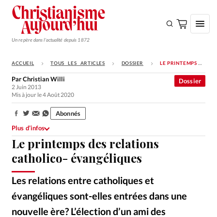
Un repère dans l'actualité depuis 1872
ACCUEIL
TOUS LES ARTICLES
DOSSIER
LE PRINTEMPS DES RELATIONS CATHOLICO- ÉVANGÉLIQUES
S'ABONNER
Par
Christian Willi
Dossier
2 Juin 2013
Monde
Mis à jour le 4 Août 2020
Eglises
Abonnés
Partager:
Opinions
Plus d’infos
Le printemps des relations
Tous les articles
catholico- évangéliques
Faire un don
Emploi
Les relations entre catholiques et
évangéliques sont-elles entrées dans une
Se connecter
nouvelle ère? L’élection d’un ami des