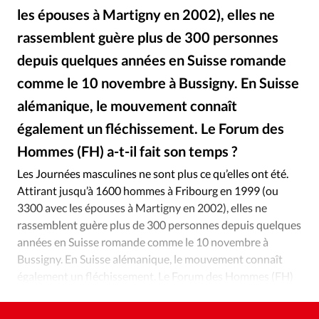
Édition: Internationale
les épouses à Martigny en 2002), elles ne
Devise:
CHF
rassemblent guère plus de 300 personnes
RUBRIQUES
depuis quelques années en Suisse romande
Tous les articles
Actualité chrétienne
comme le 10 novembre à Bussigny. En Suisse
Actualité internationale
Chronique
Culture
alémanique, le mouvement connaît
Dossier
Eglises
Foi
Génération réveil
Monde
également un fléchissement. Le Forum des
Opinions
Publireportage
Relations Aujourd'hui
Hommes (FH) a-t-il fait son temps ?
Société
Tour du monde des Eglises
Trait d'Ixène
Les Journées masculines ne sont plus ce qu’elles ont été.
Vécu
Vie Intérieure
Attirant jusqu’à 1600 hommes à Fribourg en 1999 (ou
3300 avec les épouses à Martigny en 2002), elles ne
rassemblent guère plus de 300 personnes depuis quelques
années en Suisse romande comme le 10 novembre à
Bussigny. En Suisse alémanique, le mouvement connaît
également un fléchissement. Le Forum des Hommes (FH)
a-t-il fait son temps ?