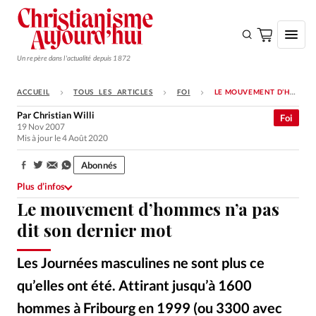
Un repère dans l'actualité depuis 1872
ACCUEIL
TOUS LES ARTICLES
FOI
LE MOUVEMENT D’HOMMES N’A PAS DIT SON DERNIER MOT
S'ABONNER
Par
Christian Willi
Foi
19 Nov 2007
Monde
Mis à jour le 4 Août 2020
Eglises
Abonnés
Partager:
Opinions
Plus d’infos
Le mouvement d’hommes n’a pas
Tous les articles
dit son dernier mot
Faire un don
Emploi
Les Journées masculines ne sont plus ce
qu’elles ont été. Attirant jusqu’à 1600
Se connecter
hommes à Fribourg en 1999 (ou 3300 avec