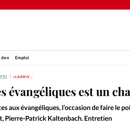
n don
Emploi
FOI
«L’ARRIVÉE DES ÉVANGÉLIQUES EST UN CHANCE»
Accueil
es évangéliques est un ch
rétienne
Les abo
es aux évangéliques, l’occasion de faire le po
nique
Faire u
t, Pierre-Patrick Kaltenbach. Entretien