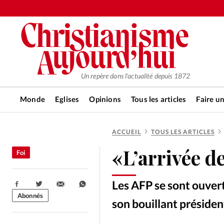
Un repère dans l'actualité depuis 1872
Monde
Eglises
Opinions
Tous les articles
Faire u
ACCUEIL
TOUS LES ARTICLES
RUBRIQUES
«L’arrivée d
Foi
Tous les articles
Actualité ch
Les AFP se sont ouvert
Partager:
Actualité internationale
Chro
Abonnés
son bouillant présiden