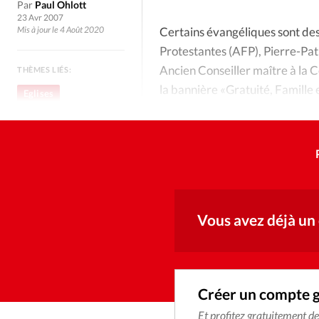
Culture
Dossier
Eglises
Par
Paul Ohlott
23 Avr 2007
Mis à jour le 4 Août 2020
Certains évangéliques sont des 
Génération réveil
Monde
Protestantes (AFP), Pierre-Pat
Ancien Conseiller maître à la 
THÈMES LIÉS:
Publireportage
Relations Auj
la bannière «Gratuité, Famille
Eglises
France
Société
Tour du monde des Eg
Trait d'Ixène
Vécu
Vie Int
Vous avez déjà un
Créer un compte 
Et profitez gratuitement d