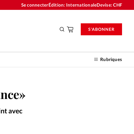
Se connecter
Édition: Internationale
Devise:
CHF
S'ABONNER
Rubriques
ance»
nnements
int avec
n don