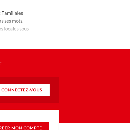
ique
s Familiales
s
as ses mots.
s locales sous
ction
mpte
:
ement d'adresse
ntacter
CONNECTEZ-VOUS
RÉER MON COMPTE