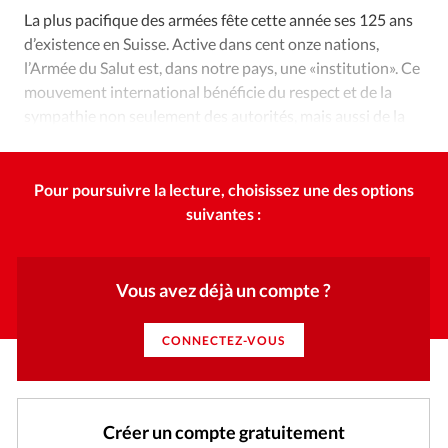
Édition: Internationale
La plus pacifique des armées fête cette année ses 125 ans
Devise:
CHF
d’existence en Suisse. Active dans cent onze nations,
l’Armée du Salut est, dans notre pays, une «institution». Ce
RUBRIQUES
mouvement international bénéficie du respect et de la
Tous les articles
Actualité chrétienne
sympathie non seulement des autorités, mais aussi de la
Actualité internationale
Chronique
Culture
population.
Dossier
Eglises
Foi
Génération réveil
Monde
Opinions
Publireportage
Relations Aujourd'hui
Pour poursuivre la lecture, choisissez une des options
suivantes :
Société
Tour du monde des Eglises
Trait d'Ixène
Vécu
Vie Intérieure
Vous avez déjà un compte ?
CONNECTEZ-VOUS
Créer un compte gratuitement