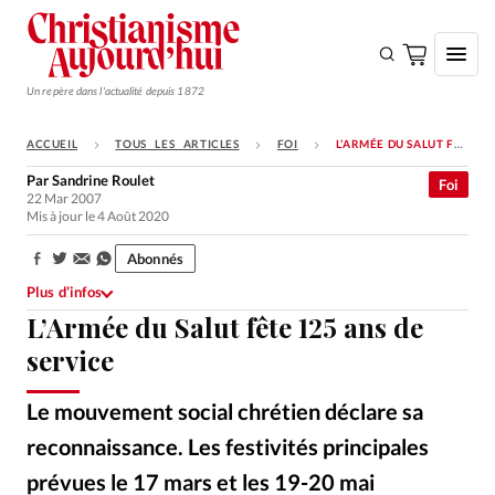
Un repère dans l'actualité depuis 1872
ACCUEIL
TOUS LES ARTICLES
FOI
L’ARMÉE DU SALUT FÊTE 125 ANS DE SERVICE
S'ABONNER
Par
Sandrine Roulet
Foi
22 Mar 2007
Monde
Mis à jour le 4 Août 2020
Eglises
Abonnés
Partager:
Opinions
Plus d’infos
L’Armée du Salut fête 125 ans de
Tous les articles
service
Faire un don
Emploi
Le mouvement social chrétien déclare sa
reconnaissance. Les festivités principales
Se connecter
prévues le 17 mars et les 19-20 mai