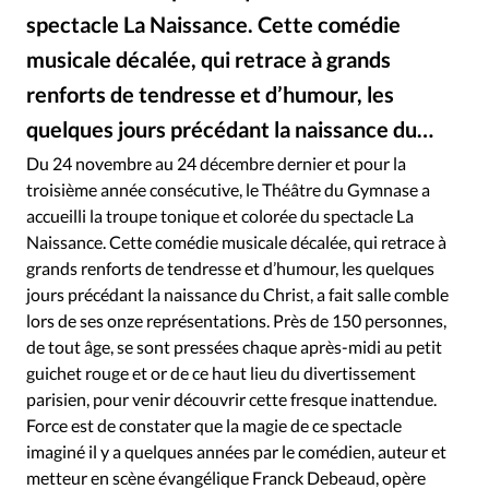
Édition: Internationale
spectacle La Naissance. Cette comédie
Devise:
CHF
musicale décalée, qui retrace à grands
RUBRIQUES
renforts de tendresse et d’humour, les
Tous les articles
Actualité chrétienne
quelques jours précédant la naissance du…
Actualité internationale
Chronique
Culture
Du 24 novembre au 24 décembre dernier et pour la
Dossier
Eglises
Foi
Génération réveil
Monde
troisième année consécutive, le Théâtre du Gymnase a
Opinions
Publireportage
Relations Aujourd'hui
accueilli la troupe tonique et colorée du spectacle La
Société
Tour du monde des Eglises
Trait d'Ixène
Naissance. Cette comédie musicale décalée, qui retrace à
grands renforts de tendresse et d’humour, les quelques
Vécu
Vie Intérieure
jours précédant la naissance du Christ, a fait salle comble
lors de ses onze représentations. Près de 150 personnes,
de tout âge, se sont pressées chaque après-midi au petit
guichet rouge et or de ce haut lieu du divertissement
parisien, pour venir découvrir cette fresque inattendue.
Force est de constater que la magie de ce spectacle
imaginé il y a quelques années par le comédien, auteur et
metteur en scène évangélique Franck Debeaud, opère