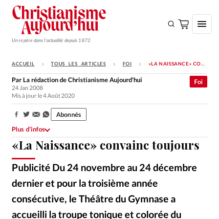
Un repère dans l'actualité depuis 1872
ACCUEIL
TOUS LES ARTICLES
FOI
«LA NAISSANCE» CONVAINC TOUJOURS
S'ABONNER
Par
La rédaction de Christianisme Aujourd'hui
Foi
24 Jan 2008
Monde
Mis à jour le 4 Août 2020
Eglises
Abonnés
Partager:
Opinions
Plus d’infos
«La Naissance» convainc toujours
Tous les articles
Faire un don
Publicité Du 24 novembre au 24 décembre
Emploi
dernier et pour la troisième année
consécutive, le Théâtre du Gymnase a
Se connecter
accueilli la troupe tonique et colorée du