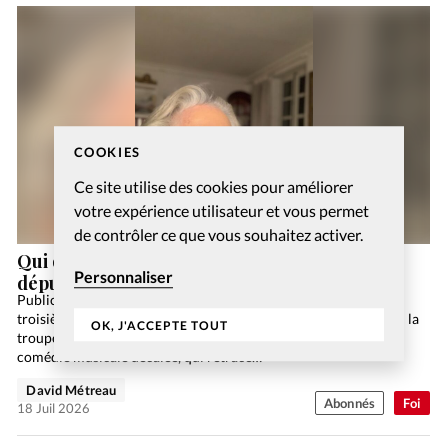
COOKIES
Ce site utilise des cookies pour améliorer
votre expérience utilisateur et vous permet
de contrôler ce que vous souhaitez activer.
Qui dites-vous que je suis? Avec l’ancienne
Personnaliser
députée Georgina Dufoix
Publicité Du 24 novembre au 24 décembre dernier et pour la
troisième année consécutive, le Théâtre du Gymnase a accueilli la
OK, J'ACCEPTE TOUT
troupe tonique et colorée du spectacle La Naissance. Cette
comédie musicale décalée, qui retrace…
David Métreau
Abonnés
Foi
18 Juil 2026