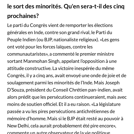
Édition: Internationale
le sort des minorités. Qu'en sera-t-il des cinq
Devise:
CHF
prochaines?
RUBRIQUES
Le parti du Congrès vient de remporter les élections
Tous les articles
Actualité chrétienne
générales en Inde, contre son grand rival, le Parti du
Actualité internationale
Chronique
Culture
Peuple Indien (ou BJP, nationaliste religieux). «Les gens
ont voté pour les forces laïques, contre les
Dossier
Eglises
Foi
Génération réveil
Monde
communautaristes», a commenté le premier ministre
Opinions
Publireportage
Relations Aujourd'hui
sortant Manmohan Singh, appelant l’opposition à une
Société
Tour du monde des Eglises
Trait d'Ixène
attitude constructive. La victoire inespérée du même
Vécu
Vie Intérieure
Congrès, il y a cinq ans, avait envoyé une onde de joie et de
soulagement parmi les minorités de l’Inde. Mais Joseph
D’Souza, président du Conseil Chrétien pan-indien, avait
alors prédit que les persécutions continueraient, mais avec
moins de soutien officiel. Et il a eu raison. «La législature
passée a vu les pires persécutions antichrétiennes de
mémoire d’homme. Mais si le BJP était resté au pouvoir à
New Delhi, cela aurait probablement été pire encore»,
commente un autre observateur de la vie politique