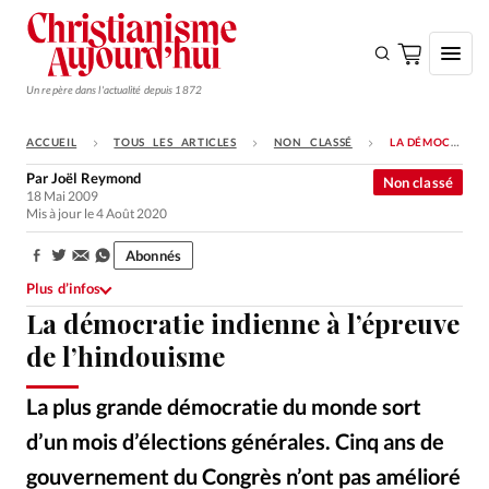
Un repère dans l'actualité depuis 1872
ACCUEIL
TOUS LES ARTICLES
NON CLASSÉ
LA DÉMOCRATIE INDIENNE À L’ÉPREUVE DE L’HINDOUISME
S'ABONNER
Par
Joël Reymond
Non classé
18 Mai 2009
Monde
Mis à jour le 4 Août 2020
Eglises
Abonnés
Partager:
Opinions
Plus d’infos
La démocratie indienne à l’épreuve
Tous les articles
de l’hindouisme
Faire un don
Emploi
La plus grande démocratie du monde sort
d’un mois d’élections générales. Cinq ans de
Se connecter
gouvernement du Congrès n’ont pas amélioré