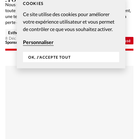
COOKIES
Nous sommes en 2084. L’humanité n’utilise plus de papier car
toute l’information est numérisée sur Internet. Malheureusement,
Ce site utilise des cookies pour améliorer
une terrible panne informatique de niveau mondial engendre la
votre expérience utilisateur et vous permet
perte de toutes ces précieuses données, et la Bible…
de contrôler ce que vous souhaitez activer.
Esther Hänggi
8 Déc 2020
Non classé
Personnaliser
Sponsorisé - Alliance Biblilque Française
OK, J'ACCEPTE TOUT