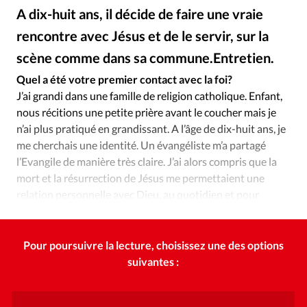
Édition: Internationale
A dix-huit ans, il décide de faire une vraie
Devise:
CHF
rencontre avec Jésus et de le servir, sur la
RUBRIQUES
scène comme dans sa commune.Entretien.
DR
©
Tous les articles
Actualité chrétienne
Quel a été votre premier contact avec la foi?
Actualité internationale
Chronique
Culture
J’ai grandi dans une famille de religion catholique. Enfant,
Dossier
Eglises
Foi
Génération réveil
Monde
nous récitions une petite prière avant le coucher mais je
n’ai plus pratiqué en grandissant. A l’âge de dix-huit ans, je
Opinions
Publireportage
Relations Aujourd'hui
me cherchais une identité. Un évangéliste m’a partagé
Société
Tour du monde des Eglises
Trait d'Ixène
l’Evangile de manière très claire. J’ai alors compris que la
Vécu
Vie Intérieure
mort et la résurrection de Jésus me permettaient une
relation personnelle avec Dieu, au quotidien et pour
l’éternité.
Pour poursuivre la lecture, choisissez une des options
suivantes :