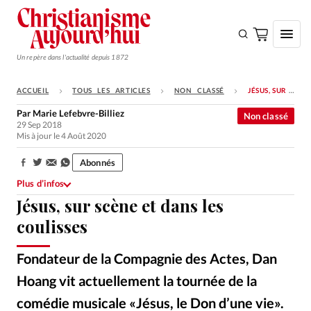
Un repère dans l'actualité depuis 1872
ACCUEIL
TOUS LES ARTICLES
NON CLASSÉ
JÉSUS, SUR SCÈNE ET DANS LES COULISSES
S'ABONNER
Par
Marie Lefebvre-Billiez
Non classé
29 Sep 2018
Monde
Mis à jour le 4 Août 2020
Eglises
Abonnés
Partager:
Opinions
Plus d’infos
Jésus, sur scène et dans les
Tous les articles
coulisses
Faire un don
Emploi
Fondateur de la Compagnie des Actes, Dan
Hoang vit actuellement la tournée de la
Se connecter
comédie musicale «Jésus, le Don d’une vie».