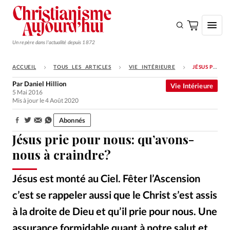
Un repère dans l'actualité depuis 1872
ACCUEIL
TOUS LES ARTICLES
VIE INTÉRIEURE
JÉSUS PRIE POUR NOUS: QU’AVONS-NOUS À CRAINDRE?
S'ABONNER
Par
Daniel Hillion
Vie Intérieure
5 Mai 2016
Monde
Mis à jour le 4 Août 2020
Eglises
Abonnés
Partager:
Opinions
Jésus prie pour nous: qu’avons-
Tous les articles
nous à craindre?
Faire un don
Jésus est monté au Ciel. Fêter l’Ascension
Emploi
c’est se rappeler aussi que le Christ s’est assis
à la droite de Dieu et qu’il prie pour nous. Une
Se connecter
assurance formidable quant à notre salut et