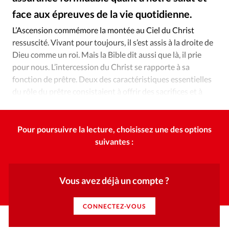
Édition: Internationale
face aux épreuves de la vie quotidienne.
Alliance Presse
©
Devise:
CHF
L’Ascension commémore la montée au Ciel du Christ
RUBRIQUES
ressuscité. Vivant pour toujours, il s’est assis à la droite de
Tous les articles
Actualité chrétienne
Dieu comme un roi. Mais la Bible dit aussi que là, il prie
Actualité internationale
Chronique
Culture
pour nous. L’intercession du Christ se rapporte à sa
fonction de prêtre. Deux des caractéristiques essentielles
Dossier
Eglises
Foi
Génération réveil
Monde
du rôle du prêtre consistaient à offrir des sacrifices et à
Opinions
Publireportage
Relations Aujourd'hui
prier pour le peuple.
Société
Tour du monde des Eglises
Trait d'Ixène
Vécu
Vie Intérieure
Pour poursuivre la lecture, choisissez une des options
suivantes :
Vous avez déjà un compte ?
CONNECTEZ-VOUS