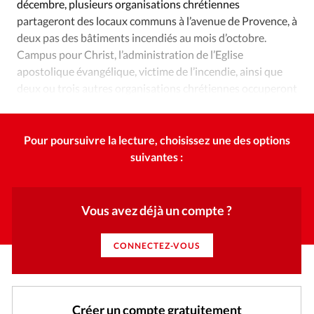
Édition: Internationale
décembre, plusieurs organisations chrétiennes
partageront des locaux communs à l’avenue de Provence, à
Devise:
CHF
deux pas des bâtiments incendiés au mois d’octobre.
Campus pour Christ, l’administration de l’Eglise
RUBRIQUES
Tous les articles
Actualité chrétienne
apostolique évangélique, victime de l’incendie, ainsi que
deux ou trois autres organisations chrétiennes occuperont
Actualité internationale
Chronique
Culture
les locaux.
Dossier
Eglises
Foi
Génération réveil
Monde
Opinions
Publireportage
Relations Aujourd'hui
Pour poursuivre la lecture, choisissez une des options
Société
Tour du monde des Eglises
Trait d'Ixène
suivantes :
Vécu
Vie Intérieure
Vous avez déjà un compte ?
CONNECTEZ-VOUS
Créer un compte gratuitement