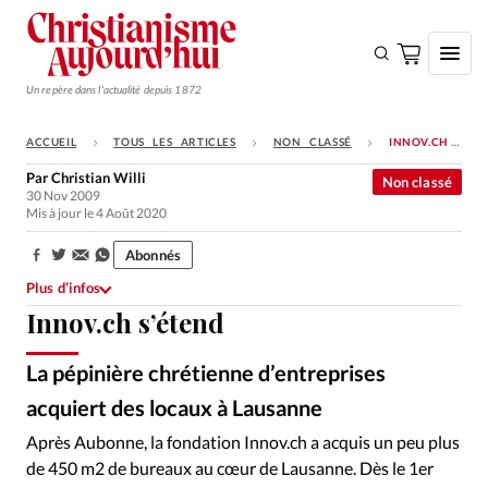
Un repère dans l'actualité depuis 1872
ACCUEIL
TOUS LES ARTICLES
NON CLASSÉ
INNOV.CH S’ÉTEND
S'ABONNER
Par
Christian Willi
Non classé
30 Nov 2009
Monde
Mis à jour le 4 Août 2020
Eglises
Abonnés
Partager:
Opinions
Plus d’infos
Innov.ch s’étend
Tous les articles
Faire un don
La pépinière chrétienne d’entreprises
Emploi
acquiert des locaux à Lausanne
Alliance Presse
©
Après Aubonne, la fondation Innov.ch a acquis un peu plus
Se connecter
de 450 m2 de bureaux au cœur de Lausanne. Dès le 1er