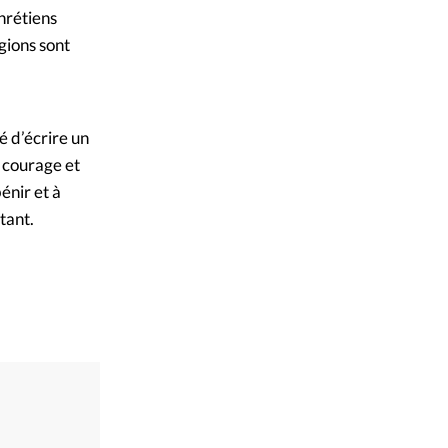
hrétiens
gions sont
é d’écrire un
e courage et
énir et à
tant.