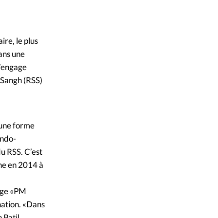
re, le plus
ans une
s’engage
 Sangh (RSS)
 une forme
indo-
u RSS. C’est
ène en 2014 à
rage «PM
nation. «Dans
 Patil.