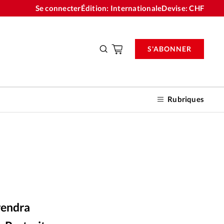
Se connecter
Édition: Internationale
Devise:
CHF
S'ABONNER
Rubriques
nnements
n don
arendra