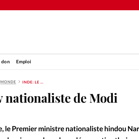
n don
Emploi
MONDE
INDE: LE SHOW NATIONALISTE DE MODI S’ÉTERNISE
Accueil
w nationaliste de Modi
rétienne
Les abo
nique
Faire u
nde, le Premier ministre nationaliste hindou N