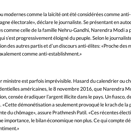
 ou modernes comme la laïcité ont été considérées comme anti
gne électorale», déclare le journaliste. Se présentant en auto
les comme celle de la famille Nehru-Gandhi, Narendra Modi a p
qui s’est progressivement éloigné du peuple. Selon le journaliste
sion des autres partis et d’un discours anti-élites: «Proche des 
adoxalement comme anti-establishment.»
 ministre est parfois imprévisible. Hasard du calendrier ou ch
ésidentielles américaines, le 8 novembre 2016, que Narendra Mo
, censée éradiquer l’argent illicite dans le pays. Un fiasco, 
. «Cette démonétisation a seulement provoqué le krach de la 
ante du chômage», assure Prathmesh Patil. «Ces récentes élect
cune importance, le bilan économique non plus. Ce qui compte d
entiment.»