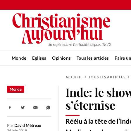
Un repère dans l'actualité depuis 1872
Monde
Eglises
Opinions
Tous les articles
Faire u
ACCUEIL
TOUS LES ARTICLES
RUBRIQUES
Inde: le sho
Monde
Tous les articles
Actualité ch
s’éternise
Partager:
Actualité internationale
Chro
Réélu à la tête de l’I
Par
David Métreau
24 Juin 2019