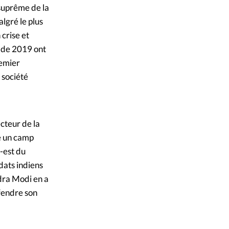
 suprême de la
lgré le plus
crise et
s de 2019 ont
remier
 société
cteur de la
re un camp
-est du
dats indiens
ndra Modi en a
fendre son