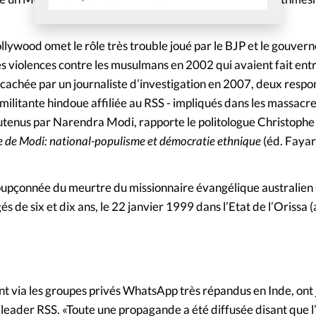
llywood omet le rôle très trouble joué par le BJP et le gouve
es violences contre les musulmans en 2002 qui avaient fait ent
achée par un journaliste d’investigation en 2007, deux respo
militante hindoue affiliée au RSS - impliqués dans les massacr
outenus par Narendra Modi, rapporte le politologue Christophe 
e de Modi: national-populisme et démocratie ethnique
(éd. Fayar
soupçonnée du meurtre du missionnaire évangélique australie
gés de six et dix ans, le 22 janvier 1999 dans l’Etat de l’Orissa 
t via les groupes privés WhatsApp très répandus en Inde, ont
en leader RSS. «Toute une propagande a été diffusée disant que l