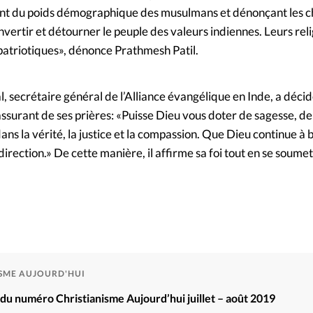
nt du poids démographique des musulmans et dénonçant les c
rtir et détourner le peuple des valeurs indiennes. Leurs reli
patriotiques», dénonce Prathmesh Patil.
l, secrétaire général de l’Alliance évangélique en Inde, a décid
assurant de ses prières: «Puisse Dieu vous doter de sagesse, d
ns la vérité, la justice et la compassion. Que Dieu continue à b
direction.» De cette manière, il affirme sa foi tout en se soumet
ISME AUJOURD'HUI
é du numéro Christianisme Aujourd’hui juillet – août 2019