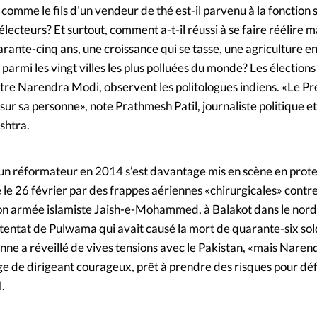
comme le fils d’un vendeur de thé est-il parvenu à la fonction
ecteurs? Et surtout, comment a-t-il réussi à se faire réélire ma
nte-cinq ans, une croissance qui se tasse, une agriculture en 
 parmi les vingt villes les plus polluées du monde? Les élection
tre Narendra Modi, observent les politologues indiens. «Le P
sur sa personne», note Prathmesh Patil, journaliste politique et
shtra.
un réformateur en 2014 s’est davantage mis en scène en prote
é le 26 février par des frappes aériennes «chirurgicales» cont
ion armée islamiste Jaish-e-Mohammed, à Balakot dans le nord
attentat de Pulwama qui avait causé la mort de quarante-six sol
enne a réveillé de vives tensions avec le Pakistan, «mais Nare
ge de dirigeant courageux, prêt à prendre des risques pour dé
.