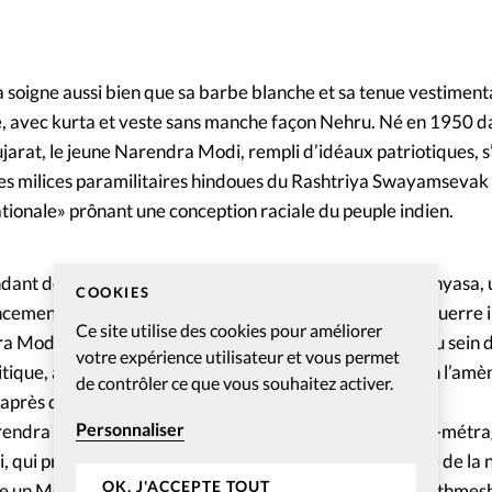
soigne aussi bien que sa barbe blanche et sa tenue vestimentai
e, avec kurta et veste sans manche façon Nehru. Né en 1950 d
ujarat, le jeune Narendra Modi, rempli d’idéaux patriotiques, 
s milices paramilitaires hindoues du Rashtriya Swayamsevak
ationale» prônant une conception raciale du peuple indien.
ndant deux ans d’ashrams en ashrams pratiquant la Sannyasa,
COOKIES
cement aux désirs et aux préjugés matériels. Après la guerre 
Ce site utilise des cookies pour améliorer
 Modi s’engage en tant que travailleur à temps plein au sein d
votre expérience utilisateur et vous permet
litique, affecté par le RSS au BJP en 1985. Son ascension l’am
de contrôler ce que vous souhaitez activer.
t, après quatre mandats de Ministre en chef du Gujarat.
Personnaliser
endra Modi, digne d’un film, a justement inspiré le long-mét
, qui présente le chef d’Etat comme un héros au service de la 
OK, J'ACCEPTE TOUT
re un Modi pacificateur, alors que c’est faux», assure Prathmesh