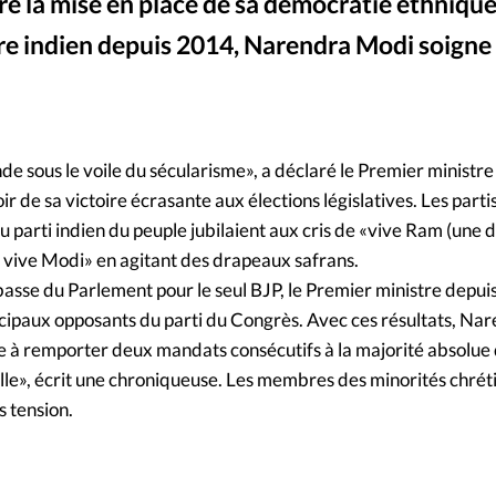
Foi
La bout
 la mise en place de sa démocratie ethnique.
re indien depuis 2014, Narendra Modi soigne
À propo
Opinions
La réda
ourd'hui
nde sous le voile du sécularisme», a déclaré le Premier ministre
Mon co
lises
r de sa victoire écrasante aux élections législatives. Les parti
 parti indien du peuple jubilaient aux cris de «vive Ram (une d
Changem
 vive Modi» en agitant des drapeaux safrans.
érieure
asse du Parlement pour le seul BJP, le Premier ministre depuis
Nous co
ncipaux opposants du parti du Congrès. Avec ces résultats, N
re à remporter deux mandats consécutifs à la majorité absolue
Emploi
alle», écrit une chroniqueuse. Les membres des minorités chrét
 tension.