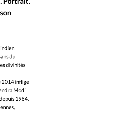
ique
 Portrait.
 son
s
Wikibio
©
ction
 indien
mpte
sans du
es divinités
ement d'adresse
 2014 inflige
ntacter
arendra Modi
 depuis 1984.
iennes,