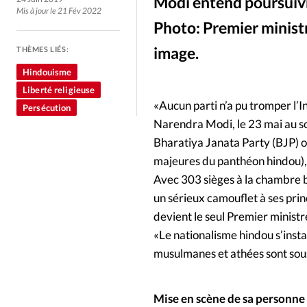
Culture
Dossier
Eglises
Modi entend poursuivre
Mis à jour le 21 Fév 2022
Photo: Premier minist
Génération réveil
Monde
image.
THÈMES LIÉS:
Hindouisme
Publireportage
Relations Auj
Liberté religieuse
«Aucun parti n’a pu tromper l’I
Persécution
Société
Tour du monde des Eg
Narendra Modi, le 23 mai au soi
Bharatiya Janata Party (BJP) ou
majeures du panthéon hindou),
Trait d'Ixène
Vécu
Vie Int
Avec 303 sièges à la chambre b
un sérieux camouflet à ses pri
devient le seul Premier minist
«Le nationalisme hindou s’inst
musulmanes et athées sont sous
Mise en scène de sa personne