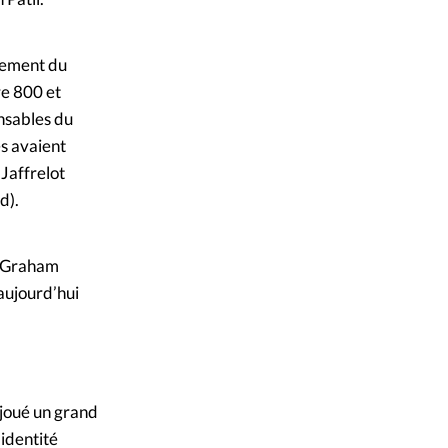
rnement du
re 800 et
nsables du
es avaient
Jaffrelot
d).
n Graham
(aujourd’hui
 joué un grand
’identité