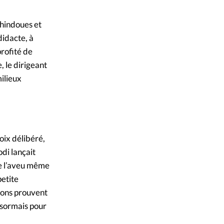
-hindoues et
didacte, à
rofité de
, le dirigeant
milieux
oix délibéré,
di lançait
de l’aveu même
petite
ions prouvent
ésormais pour