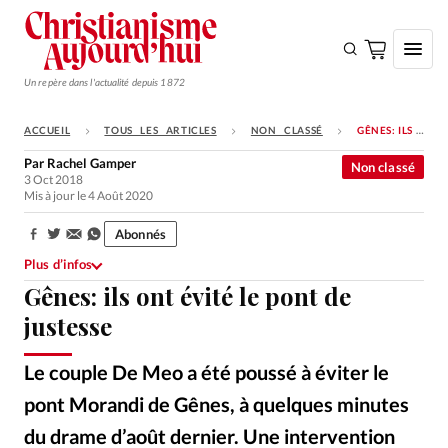
Un repère dans l'actualité depuis 1872
ACCUEIL
TOUS LES ARTICLES
NON CLASSÉ
GÊNES: ILS ONT ÉVITÉ LE PONT DE JUSTESSE
S'ABONNER
Par
Rachel Gamper
Non classé
3 Oct 2018
Monde
Mis à jour le 4 Août 2020
Eglises
Abonnés
Partager:
Opinions
Plus d’infos
Gênes: ils ont évité le pont de
Tous les articles
justesse
Faire un don
Emploi
Le couple De Meo a été poussé à éviter le
pont Morandi de Gênes, à quelques minutes
Se connecter
du drame d’août dernier. Une intervention