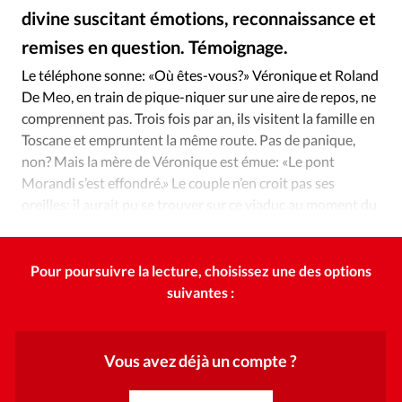
Édition: Internationale
divine suscitant émotions, reconnaissance et
Devise:
CHF
remises en question. Témoignage.
DR
©
RUBRIQUES
Le téléphone sonne: «Où êtes-vous?» Véronique et Roland
Tous les articles
Actualité chrétienne
De Meo, en train de pique-niquer sur une aire de repos, ne
Actualité internationale
Chronique
Culture
comprennent pas. Trois fois par an, ils visitent la famille en
Toscane et empruntent la même route. Pas de panique,
Dossier
Eglises
Foi
Génération réveil
Monde
non? Mais la mère de Véronique est émue: «Le pont
Opinions
Publireportage
Relations Aujourd'hui
Morandi s’est effondré.» Le couple n’en croit pas ses
Société
Tour du monde des Eglises
Trait d'Ixène
oreilles: il aurait pu se trouver sur ce viaduc au moment du
Vécu
Vie Intérieure
drame.
Pour poursuivre la lecture, choisissez une des options
suivantes :
Vous avez déjà un compte ?