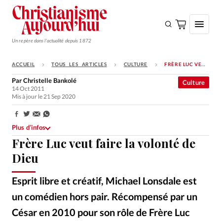
Un repère dans l'actualité depuis 1872
ACCUEIL
TOUS LES ARTICLES
CULTURE
FRÈRE LUC VEUT FAIRE LA VOLONTÉ DE DIEU
S'ABONNER
Par
Christelle Bankolé
Culture
14 Oct 2011
Monde
Mis à jour le 21 Sep 2020
Eglises
Partager:
Opinions
Plus d’infos
Frère Luc veut faire la volonté de
Tous les articles
Dieu
Faire un don
Esprit libre et créatif, Michael Lonsdale est
Emploi
un comédien hors pair. Récompensé par un
Se connecter
César en 2010 pour son rôle de Frère Luc