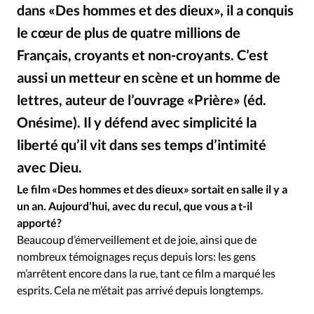
Édition: Internationale
dans «Des hommes et des dieux», il a conquis
Devise:
CHF
le cœur de plus de quatre millions de
Français, croyants et non-croyants. C’est
RUBRIQUES
Tous les articles
Actualité chrétienne
aussi un metteur en scène et un homme de
Actualité internationale
Chronique
Culture
lettres, auteur de l’ouvrage «Prière» (éd.
Dossier
Eglises
Foi
Génération réveil
Monde
Onésime). Il y défend avec simplicité la
Opinions
Publireportage
Relations Aujourd'hui
liberté qu’il vit dans ses temps d’intimité
Société
Tour du monde des Eglises
Trait d'Ixène
avec Dieu.
Alliance Presse
©
Vécu
Vie Intérieure
Le film «Des hommes et des dieux» sortait en salle il y a
un an. Aujourd’hui, avec du recul, que vous a t-il
apporté?
Beaucoup d’émerveillement et de joie, ainsi que de
nombreux témoignages reçus depuis lors: les gens
m’arrêtent encore dans la rue, tant ce film a marqué les
esprits. Cela ne m’était pas arrivé depuis longtemps.