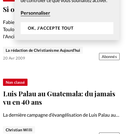
de contrôler ce que vous souhaitez activer.
Si on copiait le ciel
Personnaliser
Fabienne Pons, pasteur, responsable de louange à
OK, J'ACCEPTE TOUT
Toulouse, évoque la louange perpétuelle sur le mode de
l'Ancien Israël
La rédaction de Christianisme Aujourd'hui
Abonnés
20 Avr 2009
Non classé
Luis Palau au Guatemala: du jamais
vu en 40 ans
La dernière campagne d’évangélisation de Luis Palau au
Guatemala a attiré plus d’un demi-million de personnes,
avec un effort social considérable et les louanges des
Christian Willi