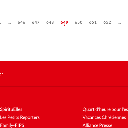
1
…
646
647
648
649
650
651
652
…
er
SpirituElles
Quart d'heure pour l'es
Les Petits Reporters
Vacances Chrétiennes
Family-FIPS
Alliance Presse