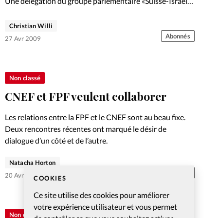
Une délégation du groupe parlementaire «Suisse-Israël»
a évité de peu des roquettes.
Christian Willi
Abonnés
27 Avr 2009
Non classé
CNEF et FPF veulent collaborer
Les relations entre la FPF et le CNEF sont au beau fixe.
Deux rencontres récentes ont marqué le désir de
dialogue d’un côté et de l’autre.
Natacha Horton
Abonnés
20 Avr 2009
COOKIES
Ce site utilise des cookies pour améliorer
votre expérience utilisateur et vous permet
Non classé