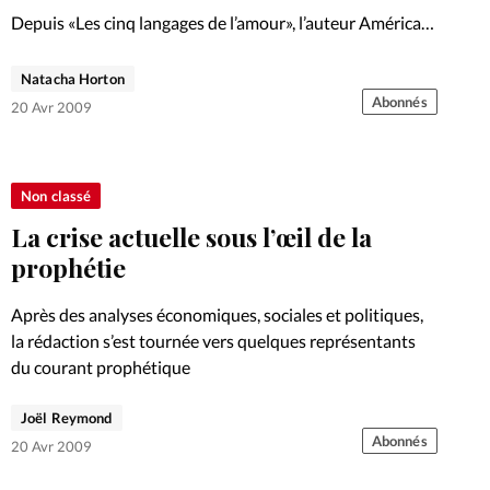
Depuis «Les cinq langages de l’amour», l’auteur Américain
Gary Chapman n’en finit pas de creuser son sillon.
Entretien en marge de son nouvel opus, «Aimer, un style
Natacha Horton
de vie»
Abonnés
20 Avr 2009
Non classé
La crise actuelle sous l’œil de la
prophétie
Après des analyses économiques, sociales et politiques,
la rédaction s’est tournée vers quelques représentants
du courant prophétique
Joël Reymond
Abonnés
20 Avr 2009