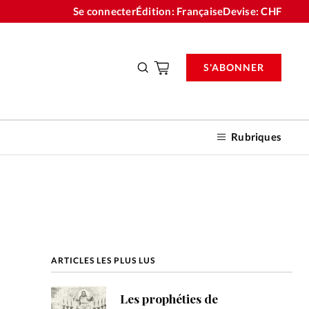
Se connecter
Édition: Française
Devise:
CHF
S'ABONNER
Rubriques
nnements
ARTICLES LES PLUS LUS
n don
Les prophéties de