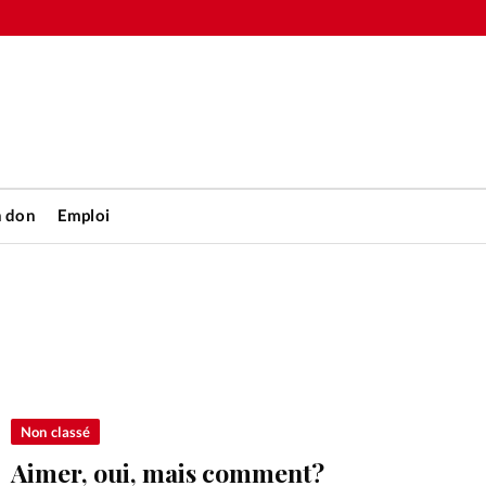
n don
Emploi
Accueil
rétienne
Les abo
nique
Faire u
Non classé
Aimer, oui, mais comment?