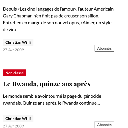
Foi
La bout
Depuis «Les cinq langages de l’amour», l’auteur Américain
À propo
Gary Chapman n’en finit pas de creuser son sillon.
Opinions
Entretien en marge de son nouvel opus, «Aimer, un style
de vie»
La réda
ourd'hui
Christian Willi
Mon co
Abonnés
27 Avr 2009
lises
Changem
érieure
Non classé
Nous co
Le Rwanda, quinze ans après
Emploi
Le monde semble avoir tourné la page du génocide
rwandais. Quinze ans après, le Rwanda continue
pourtant à panser ses plaies.
Christian Willi
Abonnés
27 Avr 2009