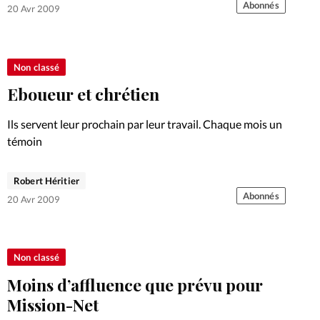
plus hautes autorités
Abonnés
20 Avr 2009
Non classé
Eboueur et chrétien
Ils servent leur prochain par leur travail. Chaque mois un
témoin
Robert Héritier
Abonnés
20 Avr 2009
Non classé
Moins d’affluence que prévu pour
Mission-Net