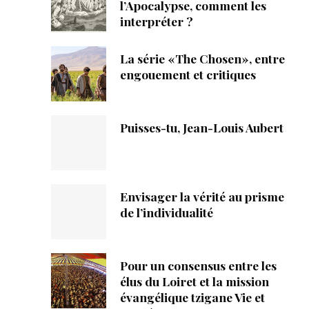
ique
l’Apocalypse, comment les
interpréter ?
s
La série «The Chosen», entre
engouement et critiques
ction
mpte
Puisses-tu, Jean-Louis Aubert
ement d'adresse
ntacter
Envisager la vérité au prisme
de l’individualité
Pour un consensus entre les
élus du Loiret et la mission
évangélique tzigane Vie et