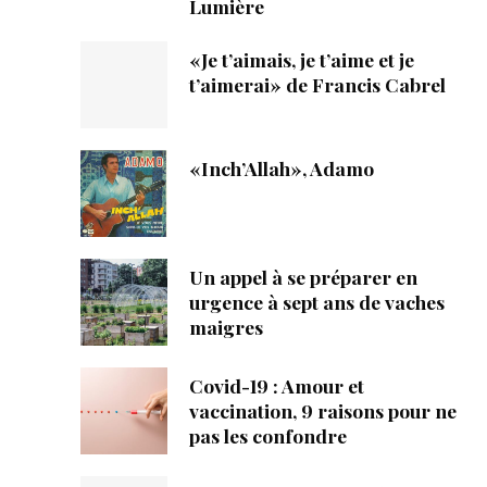
Lumière
«Je t’aimais, je t’aime et je
t’aimerai» de Francis Cabrel
«Inch’Allah», Adamo
Un appel à se préparer en
urgence à sept ans de vaches
maigres
Covid-19 : Amour et
vaccination, 9 raisons pour ne
pas les confondre