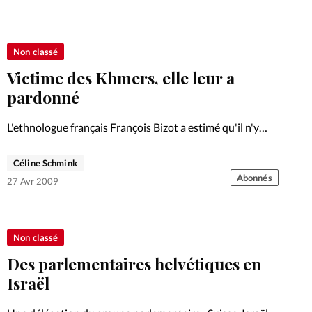
Non classé
Victime des Khmers, elle leur a
pardonné
L'ethnologue français François Bizot a estimé qu'il n'y
avait «pas de pardon possible» pour Douk. Ces propos
ont été tenus dans le cadre du procès de l'ex-tortionnaire
Céline Schmink
des Khmers rouges, parrainé par l'ONU, où le…
Abonnés
27 Avr 2009
Non classé
Des parlementaires helvétiques en
Israël