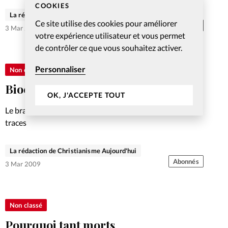
depuis la bande de Gaza a été vivement critiquée sur le
COOKIES
plan international. Quel impact l’opération «Plomb
La rédaction de Christianisme Aujourd'hui
Ce site utilise des cookies pour améliorer
durci» aura-t-elle sur les croyants, partagés entre un
Abonnés
3 Mar 2009
votre expérience utilisateur et vous permet
soutien traditionnel à…
de contrôler ce que vous souhaitez activer.
Personnaliser
Non classé
Bioéthique citoyenne
OK, J'ACCEPTE TOUT
Le bras de fer entre deux hommes forts va laisser des
traces
La rédaction de Christianisme Aujourd'hui
Abonnés
3 Mar 2009
Non classé
Pourquoi tant morts