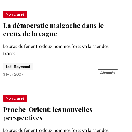
Foi
La bout
Non classé
À propo
Opinions
La démocratie malgache dans le
La réda
creux de la vague
ourd'hui
Le bras de fer entre deux hommes forts va laisser des
Mon co
lises
traces
Changem
Joël Reymond
érieure
Abonnés
3 Mar 2009
Nous co
Emploi
Non classé
Proche-Orient: les nouvelles
perspectives
Le bras de fer entre deux hommes forts va laisser des