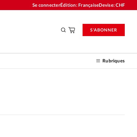
Se connecter
Édition: Française
Devise:
CHF
S'ABONNER
Rubriques
nnements
n don