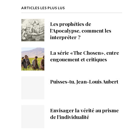
ique
ARTICLES LES PLUS LUS
s
Les prophéties de
l’Apocalypse, comment les
ction
interpréter ?
mpte
La série «The Chosen», entre
engouement et critiques
ement d'adresse
ntacter
Puisses-tu, Jean-Louis Aubert
Envisager la vérité au prisme
de l’individualité