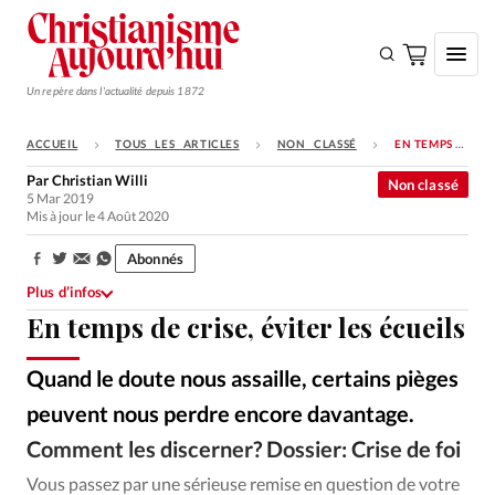
Un repère dans l'actualité depuis 1872
ACCUEIL
TOUS LES ARTICLES
NON CLASSÉ
EN TEMPS DE CRISE, ÉVITER LES ÉCUEILS
S'ABONNER
Par
Christian Willi
Non classé
5 Mar 2019
Monde
Mis à jour le 4 Août 2020
Eglises
Abonnés
Partager:
Opinions
Plus d’infos
En temps de crise, éviter les écueils
Tous les articles
Faire un don
Quand le doute nous assaille, certains pièges
Emploi
peuvent nous perdre encore davantage.
Comment les discerner? Dossier: Crise de foi
iStockphoto
©
Se connecter
Vous passez par une sérieuse remise en question de votre