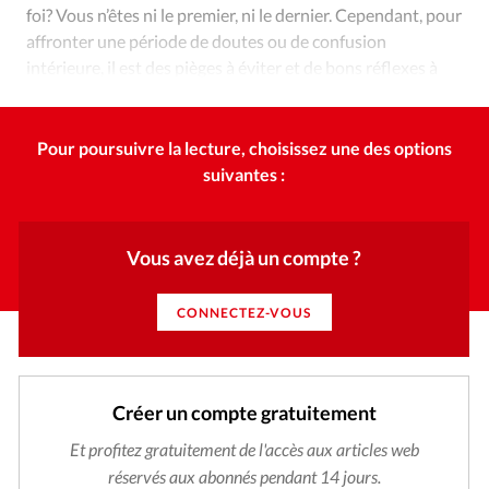
Édition: Internationale
foi? Vous n’êtes ni le premier, ni le dernier. Cependant, pour
affronter une période de doutes ou de confusion
Devise:
CHF
intérieure, il est des pièges à éviter et de bons réflexes à
RUBRIQUES
adopter.
Tous les articles
Actualité chrétienne
Actualité internationale
Chronique
Culture
Pour poursuivre la lecture, choisissez une des options
Dossier
Eglises
Foi
Génération réveil
Monde
suivantes :
Opinions
Publireportage
Relations Aujourd'hui
Société
Tour du monde des Eglises
Trait d'Ixène
Vous avez déjà un compte ?
Vécu
Vie Intérieure
CONNECTEZ-VOUS
Créer un compte gratuitement
Et profitez gratuitement de l'accès aux articles web
réservés aux abonnés pendant 14 jours.