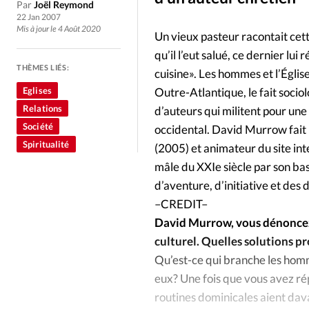
Culture
Dossier
Eglises
Par
Joël Reymond
22 Jan 2007
Mis à jour le 4 Août 2020
Un vieux pasteur racontait cette
Génération réveil
Monde
qu’il l’eut salué, ce dernier lu
THÈMES LIÉS:
cuisine». Les hommes et l’Églis
Publireportage
Relations Auj
Eglises
Outre-Atlantique, le fait socio
Relations
d’auteurs qui militent pour une 
Société
Tour du monde des Eg
Société
occidental. David Murrow fait 
Spiritualité
(2005) et animateur du site in
Trait d'Ixène
Vécu
Vie Int
mâle du XXIe siècle par son bas
d’aventure, d’initiative et des
–CREDIT–
David Murrow, vous dénoncez 
culturel. Quelles solutions p
Qu’est-ce qui branche les ho
eux? Une fois que vous avez r
routines dominicales aient dav