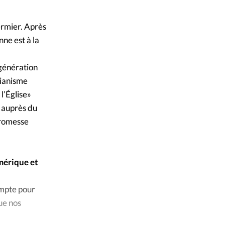
ique
s
fermier. Après
nne est à la
ction
 génération
tianisme
mpte
l’Église»
e auprès du
ement d'adresse
promesse
ntacter
mérique et
mpte pour
ue nos