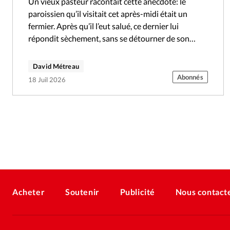
Un vieux pasteur racontait cette anecdote: le
paroissien qu’il visitait cet après-midi était un
fermier. Après qu’il l’eut salué, ce dernier lui
répondit sèchement, sans se détourner de son
travail: «La patronne est à la…
David Métreau
Abonnés
18 Juil 2026
Acheter
Soutenir
Publicité
Nous contact