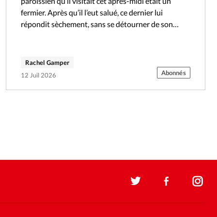
paroissien qu’il visitait cet après-midi était un
fermier. Après qu’il l’eut salué, ce dernier lui
répondit sèchement, sans se détourner de son
travail: «La patronne est à la…
Rachel Gamper
Abonnés
12 Juil 2026