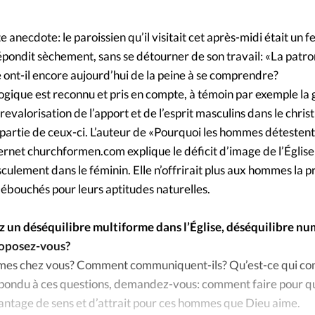
Foi
La bout
À propo
 anecdote: le paroissien qu’il visitait cet après-midi était un 
Opinions
i répondit sèchement, sans se détourner de son travail: «La patro
e ont-il encore aujourd’hui de la peine à se comprendre?
La réda
ourd'hui
logique est reconnu et pris en compte, à témoin par exemple la
revalorisation de l’apport et de l’esprit masculins dans le chris
Mon co
lises
partie de ceux-ci. L’auteur de «Pourquoi les hommes détestent 
ternet churchformen.com explique le déficit d’image de l’Églis
Changem
érieure
culement dans le féminin. Elle n’offrirait plus aux hommes la 
 débouchés pour leurs aptitudes naturelles.
Nous co
un déséquilibre multiforme dans l’Église, déséquilibre nu
Emploi
roposez-vous?
mmes chez vous? Comment communiquent-ils? Qu’est-ce qui co
épondu à ces questions, demandez-vous: comment faire pour q
antage de sens et d’attrait pour ces hommes que Dieu aime.