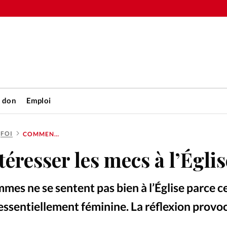
n don
Emploi
FOI
COMMENT INTÉRESSER LES MECS À L’ÉGLISE
Accueil
resser les mecs à l’Églis
rétienne
Les abo
es ne se sentent pas bien à l’Église parce ce
nique
Faire u
essentiellement féminine. La réflexion provo