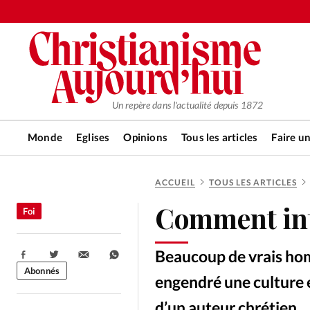
Un repère dans l'actualité depuis 1872
Monde
Eglises
Opinions
Tous les articles
Faire u
ACCUEIL
TOUS LES ARTICLES
RUBRIQUES
Comment inté
Foi
Tous les articles
Actualité ch
Beaucoup de vrais homm
Partager:
Actualité internationale
Chro
Abonnés
engendré une culture 
d’un auteur chrétien