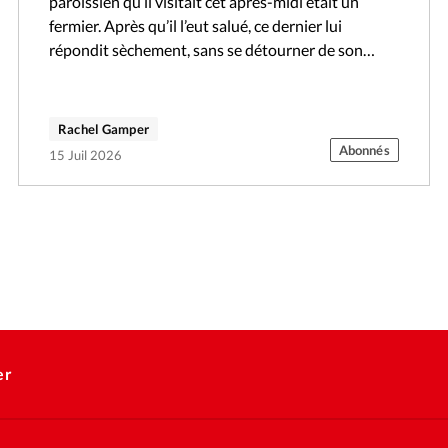
paroissien qu’il visitait cet après-midi était un
fermier. Après qu’il l’eut salué, ce dernier lui
répondit sèchement, sans se détourner de son
travail: «La patronne est à la…
Rachel Gamper
Abonnés
15 Juil 2026
er