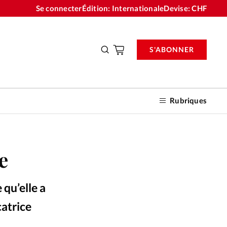
Se connecter
Édition: Internationale
Devise:
CHF
S'ABONNER
Rubriques
e
nnements
 qu’elle a
n don
catrice