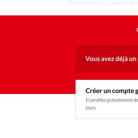
Dans mon livre, je propose six 
pratiques.
Vous avez déjà un
Créer un compte 
Et profitez gratuitement d
jours.