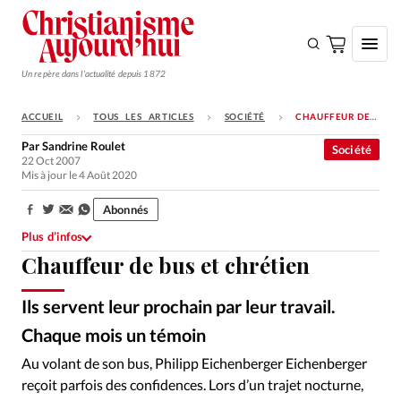
Un repère dans l'actualité depuis 1872
ACCUEIL
TOUS LES ARTICLES
SOCIÉTÉ
CHAUFFEUR DE BUS ET CHRÉTIEN
S'ABONNER
Par
Sandrine Roulet
Société
22 Oct 2007
Monde
Mis à jour le 4 Août 2020
Eglises
Abonnés
Partager:
Opinions
Plus d’infos
Chauffeur de bus et chrétien
Tous les articles
Faire un don
Ils servent leur prochain par leur travail.
Emploi
Chaque mois un témoin
Au volant de son bus, Philipp Eichenberger Eichenberger
Se connecter
reçoit parfois des confidences. Lors d’un trajet nocturne,