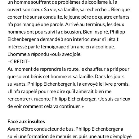
Édition: Internationale
un homme souffrant de problèmes d’alcoolisme lui a
ouvert son cœur. Sa vie, sa famille, sa recherche… Bien que
Devise:
CHF
concentré sur sa conduite, le jeune père de quatre enfants
n’a pas manqué une parole. Arrivé au terminus, les deux
RUBRIQUES
Tous les articles
Actualité chrétienne
hommes ont poursuivi la discusion. Bien inspiré, Philipp
Eichenberger a demandé à son interlocuteur s’il était
Actualité internationale
Chronique
Culture
intéressé par le témoignage d’un ancien alcoolique.
Dossier
Eglises
Foi
Génération réveil
Monde
L’homme a répondu «oui» avec joie.
Opinions
Publireportage
Relations Aujourd'hui
–CREDIT–
Société
Tour du monde des Eglises
Trait d'Ixène
Au moment de reprendre la route, le chauffeur a prié pour
que soient bénis cet homme et sa famille. Dans les jours
Vécu
Vie Intérieure
suivants, Philipp Eichenberger lui a envoyé le livre promis.
«Il m’a rappelé pour me dire qu’il aimerait bien me
rencontrer», raconte Philipp Eichenberger. «Je suis curieux
de voir comment cela va continuer!»
Face aux insultes
Avant d’être conducteur de bus, Philipp Eichenberger a
suivi une formation de menuisier, puis une autre d’employé