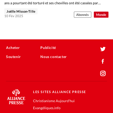
ans a pourtant été torturé et ses chevilles ont été cassées par…
Joëlle Misson-Tille
Abonnés
Monde
10 Fév 2025
Acheter
Publicité
Soutenir
Nous contacter
LES SITES ALLIANCE PRESSE
Christianisme Aujourd'hui
Evangéliques.info