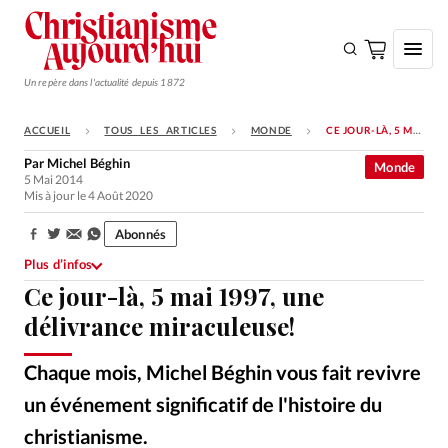
Un repère dans l'actualité depuis 1872
ACCUEIL
TOUS LES ARTICLES
MONDE
CE JOUR-LÀ, 5 MAI 1997, UNE DÉLIVRANCE MIRACULEUSE!
S'ABONNER
Par
Michel Béghin
Monde
5 Mai 2014
Monde
Mis à jour le 4 Août 2020
Eglises
Abonnés
Partager:
Opinions
Plus d’infos
Ce jour-là, 5 mai 1997, une
Tous les articles
délivrance miraculeuse!
Faire un don
Emploi
Chaque mois, Michel Béghin vous fait revivre
un événement significatif de l'histoire du
Se connecter
christianisme.
Alliance Presse
©