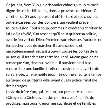
Édition: Internationale
Ce jour-là, frère Yun, un prisonnier chinois, vit un miracle
Devise:
CHF
digne des récits bibliques, dans la province du Hénan. Ce
chrétien de 39 ans a pourtant été torturé et ses chevilles
RUBRIQUES
ont été cassées par des policiers, qui veulent prévenir
Tous les articles
Actualité chrétienne
toute évasion. Tout à coup, comme un codétenu chrétien le
Actualité internationale
Chronique
Culture
lui a déjà révélé, Yun ressent qu’il peut quitter sa cellule,
Dossier
Eglises
Foi
Génération réveil
Monde
avec le feu vert de Dieu. Première surprise: ses fractures ne
l’empêchent pas de marcher. Il s’avance donc et,
Opinions
Publireportage
Relations Aujourd'hui
miraculeusement, réussit à ouvrir toutes les portes de la
Société
Tour du monde des Eglises
Trait d'Ixène
prison qu’il franchit sans être inquiété. Aucun gardien ne
Vécu
Vie Intérieure
remarque Yun, devenu invisible. Il parvient ainsi à se
rendre chez une famille chrétienne divinement avertie de
son arrivée. Une tempête inopinée donne ensuite le temps
au fuyard de quitter la ville, avant que la police n’installe
des barrages.
La vie du frère Yun, qui s’est un jour présenté comme
«Citoyen du Ciel» devant des policiers, est émaillée de
prodiges, mais aussi d’énormes sacrifices et de terribles