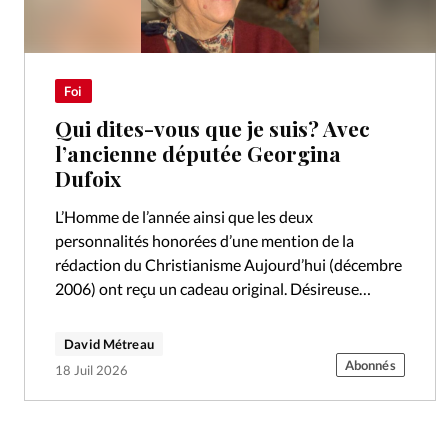
Foi
Qui dites-vous que je suis? Avec
l’ancienne députée Georgina
Dufoix
L’Homme de l’année ainsi que les deux
personnalités honorées d’une mention de la
rédaction du Christianisme Aujourd’hui (décembre
2006) ont reçu un cadeau original. Désireuse
d’honorer leur engagement particulier, mais
consciente aussi du défi que…
David Métreau
Abonnés
18 Juil 2026