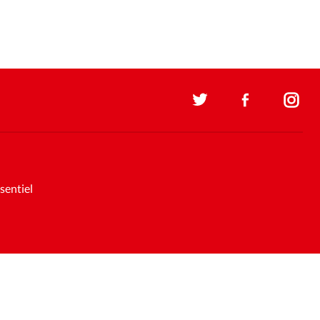
sentiel
Soutenez la presse évangélique.
Faites un don pour nous aider à
nous développer
Support et maintenance:
Solutions Kläy