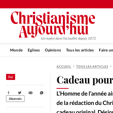
Un repère dans l'actualité depuis 1872
Monde
Eglises
Opinions
Tous les articles
Faire u
ACCUEIL
TOUS LES ARTICLES
RUBRIQUES
Cadeau pour
Foi
Tous les articles
Actualité ch
L’Homme de l’année ai
Partager:
Actualité internationale
Chro
Abonnés
de la rédaction du Ch
cadeau original. Désir