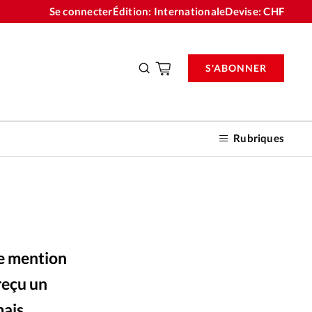
Se connecter
Édition: Internationale
Devise:
CHF
S'ABONNER
Rubriques
nnements
ne mention
n don
reçu un
mais