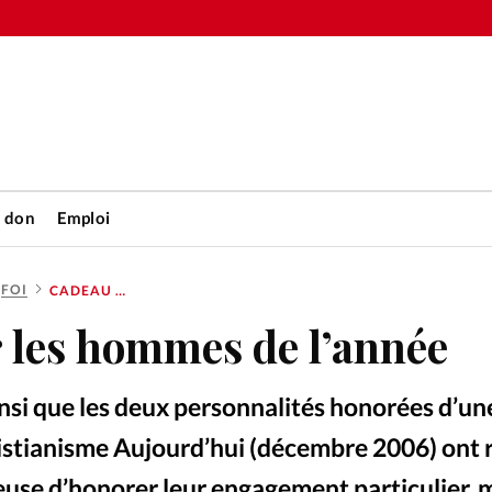
n don
Emploi
FOI
CADEAU POUR LES HOMMES DE L’ANNÉE
Accueil
 les hommes de l’année
rétienne
Les abo
nsi que les deux personnalités honorées d’u
nique
Faire u
ristianisme Aujourd’hui (décembre 2006) ont 
euse d’honorer leur engagement particulier, 