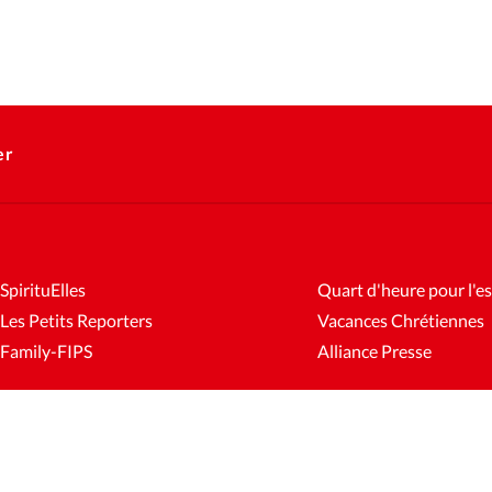
er
SpirituElles
Quart d'heure pour l'es
Les Petits Reporters
Vacances Chrétiennes
Family-FIPS
Alliance Presse
es
Mentions légales
Gestion des cookies