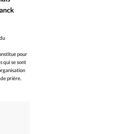
ique
ranck
s
ction
 du
mpte
onstitue pour
 qui se sont
ement d'adresse
organisation
 de prière.
ntacter