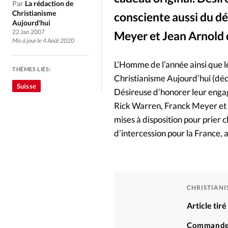
Culture
Dossier
Eglises
Par
La rédaction de
Christianisme
consciente aussi du dé
Aujourd'hui
Génération réveil
Monde
22 Jan 2007
Meyer et Jean Arnold 
Mis à jour le 4 Août 2020
Publireportage
Relations Auj
L’Homme de l’année ainsi que l
THÈMES LIÉS:
Christianisme Aujourd’hui (dé
Suisse
Société
Tour du monde des Eg
Désireuse d’honorer leur engage
Rick Warren, Franck Meyer et J
mises à disposition pour prier 
Trait d'Ixène
Vécu
Vie Int
d’intercession pour la France, 
CHRISTIAN
Article tir
Commande