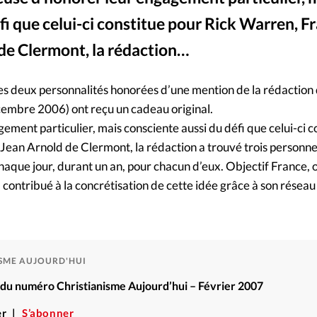
Foi
La bout
fi que celui-ci constitue pour Rick Warren, F
À propo
Opinions
de Clermont, la rédaction…
La réda
ourd'hui
es deux personnalités honorées d’une mention de la rédaction
cembre 2006) ont reçu un cadeau original.
Mon co
lises
ment particulier, mais consciente aussi du défi que celui-ci c
ean Arnold de Clermont, la rédaction a trouvé trois personnes
Changem
chaque jour, durant un an, pour chacun d’eux. Objectif France, 
érieure
a contribué à la concrétisation de cette idée grâce à son réseau
Nous co
Emploi
ISME AUJOURD'HUI
é du numéro Christianisme Aujourd’hui – Février 2007
r
S’abonner