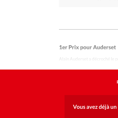
1er Prix pour Auderset
Alain Auderset a décroché le 
qui a convaincu le jury. Le prix 
Vous avez déjà un