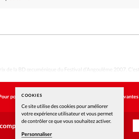
prix de la BD œcuménique du Festival d’Angoulême 2007. C’es
sera remis le 27 janvier.
COOKIES
Pour poursuivre la lecture, choisissez une des options suivantes 
Ce site utilise des cookies pour améliorer
votre expérience utilisateur et vous permet
de contrôler ce que vous souhaitez activer.
 compte ?
Personnaliser