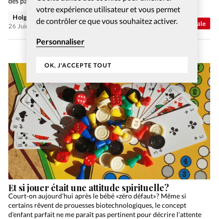
des parents du 21e siècle. En effet, les parents…
votre expérience utilisateur et vous permet
Holger Wetjen
de contrôler ce que vous souhaitez activer.
Abonnés
Actualité internationale
26 Juin 2026
Personnaliser
OK, J'ACCEPTE TOUT
Et si jouer était une attitude spirituelle?
Court-on aujourd’hui après le bébé «zéro défaut» ? Même si
certains rêvent de prouesses biotechnologiques, le concept
d’enfant parfait ne me paraît pas pertinent pour décrire l’attente