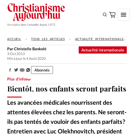
Un repère dans l'actualité depuis 1872
ACCUEIL
TOUS LES ARTICLES
ACTUALITÉ INTERNATIONALE
S'ABONNER
Par
Christelle Bankolé
Actualité internationale
3 Oct 2013
Monde
Mis à jour le 4 Août 2020
Eglises
Abonnés
Partager:
Opinions
Plus d’infos
Bientôt, nos enfants seront parfaits
Tous les articles
Faire un don
Les avancées médicales nourrissent des
Emploi
attentes élevées chez les parents. Ne seront-
ils pas tentés de vouloir des enfants parfaits ?
Se connecter
Entretien avec Luc Olekhnovitch, président