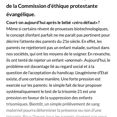
Édition: Internationale
de la Commission d’éthique protestante
Devise:
CHF
évangélique.
Alliance Presse
©
RUBRIQUES
Court-on aujourd’hui après le bébé «zéro défaut» ?
Tous les articles
Actualité chrétienne
Même si certains rêvent de prouesses biotechnologiques,
Actualité internationale
Chronique
Culture
le concept d’enfant parfait ne me paraît pas pertinent pour
décrire l’attente des parents du 21e siècle. En effet, les
Dossier
Eglises
Foi
Génération réveil
Monde
parents ne rejetteront pas un enfant malade, surtout dans
Opinions
Publireportage
Relations Aujourd'hui
nos sociétés, qui ont les moyens de le soigner. En revanche,
Société
Tour du monde des Eglises
Trait d'Ixène
ils ont tenté de rejeter un enfant
«anormal»
. Aujourd’hui, le
Vécu
Vie Intérieure
problème est davantage lié au regard social et à la
question de l’acceptation du handicap. L’eugénisme d’Etat
existe, d’une certaine manière. Une forte pression est
exercée sur les parents : le simple fait de leur proposer
systématiquement le test de la trisomie 21 est une
pression en faveur de la suppression des enfants
trisomiques. Bientôt, un simple prélèvement de sang
maternel pourra déterminer la présence ou non d’une
trisomie. Pour l’heure, tous les parents n’optent pas pour