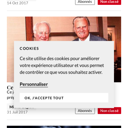
Abonnés
Non classé
14 Oct 2017
COOKIES
Ce site utilise des cookies pour améliorer
votre expérience utilisateur et vous permet
de contrôler ce que vous souhaitez activer.
Personnaliser
Ce jour-là…le 16.7 1974
Ce jour-là s’ouvre à Lausanne un congrès dont l’impact va
préparer les chrétiens aux bouleversements du monde.
OK, J'ACCEPTE TOUT
Michel Béghin
Abonnés
Non classé
31 Juil 2017