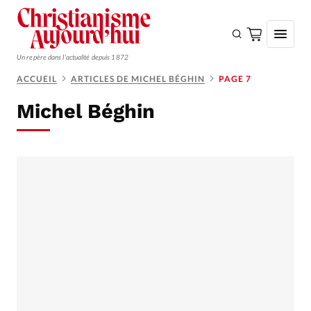
Un repère dans l'actualité depuis 1872
ACCUEIL
ARTICLES DE MICHEL BÉGHIN
PAGE 7
S'ABONNER
Michel Béghin
Monde
Eglises
Opinions
Tous les articles
Faire un don
Emploi
Se connecter