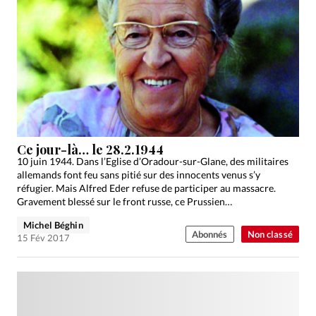
Ce jour-là… le 28.2.1944
10 juin 1944. Dans l’Eglise d’Oradour-sur-Glane, des militaires
allemands font feu sans pitié sur des innocents venus s’y
réfugier. Mais Alfred Eder refuse de participer au massacre.
Gravement blessé sur le front russe, ce Prussien…
Michel Béghin
Abonnés
Non classé
15 Fév 2017