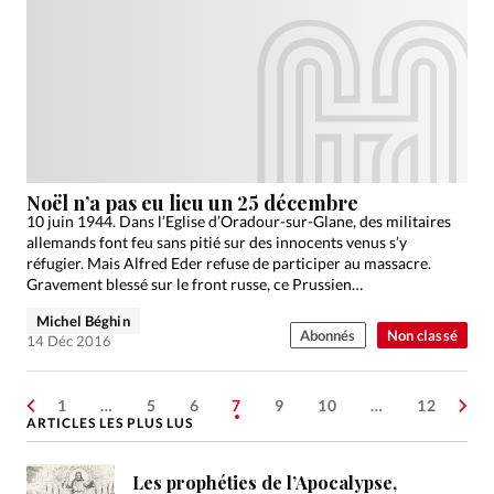
Noël n’a pas eu lieu un 25 décembre
10 juin 1944. Dans l’Eglise d’Oradour-sur-Glane, des militaires
allemands font feu sans pitié sur des innocents venus s’y
réfugier. Mais Alfred Eder refuse de participer au massacre.
Gravement blessé sur le front russe, ce Prussien…
Michel Béghin
Abonnés
Non classé
14 Déc 2016
1
…
5
6
7
9
10
…
12
ARTICLES LES PLUS LUS
Les prophéties de l’Apocalypse,