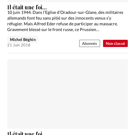
Édition: Internationale
Il était une foi…
Devise:
CHF
10 juin 1944. Dans l’Eglise d’Oradour-sur-Glane, des militaires
allemands font feu sans pitié sur des innocents venus s’y
RUBRIQUES
réfugier. Mais Alfred Eder refuse de participer au massacre.
Tous les articles
Actualité chrétienne
Gravement blessé sur le front russe, ce Prussien…
Actualité internationale
Chronique
Culture
Michel Béghin
Abonnés
Non classé
21 Juin 2018
Dossier
Eglises
Foi
Génération réveil
Monde
Opinions
Publireportage
Relations Aujourd'hui
Société
Tour du monde des Eglises
Trait d'Ixène
Vécu
Vie Intérieure
Il était une foi…