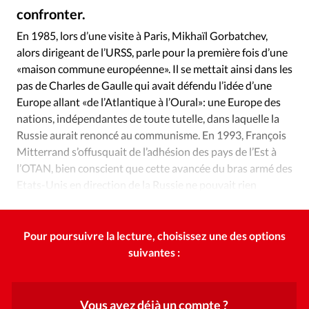
Édition: Internationale
confronter.
Youtube
©
Devise:
CHF
En 1985, lors d’une visite à Paris, Mikhaïl Gorbatchev,
alors dirigeant de l’URSS, parle pour la première fois d’une
RUBRIQUES
Tous les articles
Actualité chrétienne
«maison commune européenne». Il se mettait ainsi dans les
pas de Charles de Gaulle qui avait défendu l’idée d’une
Actualité internationale
Chronique
Culture
Europe allant «de l’Atlantique à l’Oural»: une Europe des
Dossier
Eglises
Foi
Génération réveil
Monde
nations, indépendantes de toute tutelle, dans laquelle la
Opinions
Publireportage
Relations Aujourd'hui
Russie aurait renoncé au communisme. En 1993, François
Société
Tour du monde des Eglises
Trait d'Ixène
Mitterrand s’offusquait de l’adhésion des pays de l’Est à
l’OTAN, bien conscient que cette avancée du bras armé des
Vécu
Vie Intérieure
Etats-Unis en direction de la Russie ne pouvait rien
apporter de bon.
Pour poursuivre la lecture, choisissez une des options
suivantes :
Vous avez déjà un compte ?