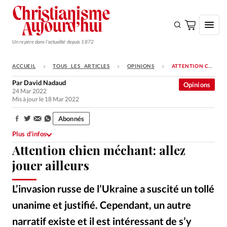
Un repère dans l'actualité depuis 1872
ACCUEIL
TOUS LES ARTICLES
OPINIONS
ATTENTION CHIEN MÉCHANT: ALLEZ JOUER AILLEURS
S'ABONNER
Par
David Nadaud
Opinions
24 Mar 2022
Monde
Mis à jour le 18 Mar 2022
Eglises
Abonnés
Partager:
Opinions
Plus d’infos
Attention chien méchant: allez
Tous les articles
jouer ailleurs
Faire un don
Emploi
L’invasion russe de l’Ukraine a suscité un tollé
unanime et justifié. Cependant, un autre
Se connecter
narratif existe et il est intéressant de s’y