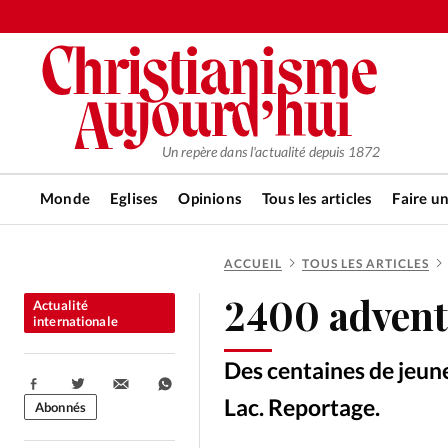
Un repère dans l'actualité depuis 1872
Monde
Eglises
Opinions
Tous les articles
Faire u
ACCUEIL
TOUS LES ARTICLES
RUBRIQUES
2400 advent
Actualité
Tous les articles
Actualité ch
internationale
Des centaines de jeun
Actualité internationale
Chro
Partager:
Lac. Reportage.
Abonnés