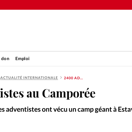
n don
Emploi
ACTUALITÉ INTERNATIONALE
2400 ADVENTISTES AU CAMPORÉE
Accueil
istes au Camporée
rétienne
Les abo
es adventistes ont vécu un camp géant à Esta
nique
Faire u