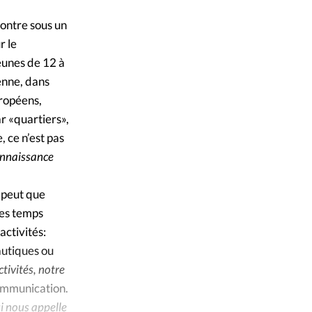
ique
contre sous un
s
r le
eunes de 12 à
ction
enne, dans
uropéens,
mpte
ar «quartiers»,
 ce n’est pas
ement d'adresse
connaissance
ntacter
 peut que
les temps
activités:
autiques ou
tivités, notre
communication.
i nous appelle