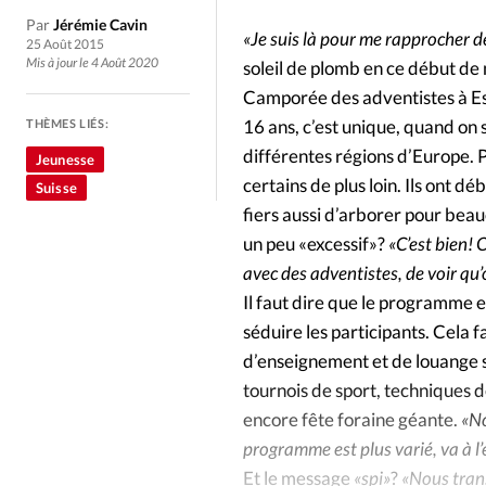
Culture
Dossier
Eglises
Par
Jérémie Cavin
«Je suis là pour me rapprocher de
25 Août 2015
Génération réveil
Monde
Mis à jour le 4 Août 2020
soleil de plomb en ce début de
Camporée des adventistes à Est
16 ans, c’est unique, quand on 
THÈMES LIÉS:
Publireportage
Relations Auj
différentes régions d’Europe. P
Jeunesse
certains de plus loin. Ils ont d
Suisse
Société
Tour du monde des Eg
fiers aussi d’arborer pour beau
un peu «excessif»?
«C’est bien! 
Trait d'Ixène
Vécu
Vie Int
avec des adventistes, de voir qu’
Il faut dire que le programme e
séduire les participants. Cela
d’enseignement et de louange s
tournois de sport, techniques d
encore fête foraine géante.
«No
programme est plus varié, va à l’e
Et le message
«spi»
?
«Nous trans