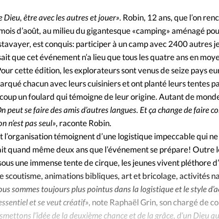
Foi
La bout
 Dieu, être avec les autres et jouer»
. Robin, 12 ans, que l’on ren
À propo
Opinions
 mois d’août, au milieu du gigantesque «camping» aménagé pou
avayer, est conquis: participer à un camp avec 2400 autres j
La réda
sait que cet événement n’a lieu que tous les quatre ans en moy
ourd'hui
our cette édition, les explorateurs sont venus de seize pays e
Mon co
ébarqué chacun avec leurs cuisiniers et ont planté leurs tentes p
lises
coup un foulard qui témoigne de leur origine. Autant de monde,
Changem
On peut se faire des amis d’autres langues. Et ça change de faire 
érieure
on n’est pas seul»
, raconte Robin.
Nous co
t l’organisation témoignent d’une logistique impeccable qui ne
 fait quand même deux ans que l’événement se prépare! Outre 
Emploi
ous une immense tente de cirque, les jeunes vivent pléthore d’
e scoutisme, animations bibliques, art et bricolage, activités n
us sommes toujours plus pointus dans la logistique et le style d’ac
ssentiel et se veut créatif»
, note Raphaël Grin, son chargé de 
mettons l’idée de la deuxième chance et de la grâce, d’un Dieu qu