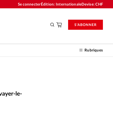
Se connecter
Édition: Internationale
Devise:
CHF
S'ABONNER
Rubriques
nnements
vayer-le-
n don
Alliance Presse
©