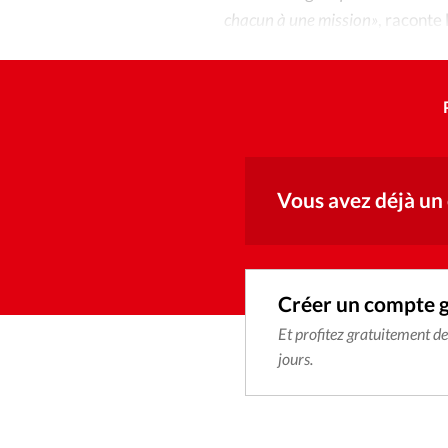
chacun à une mission»
, raconte 
aussi d’espérance.»
Vous avez déjà un
Créer un compte 
Et profitez gratuitement d
jours.