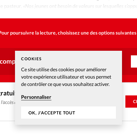
le pasteur.
«Nos jeunes ont besoin de valeurs sur lesquelles s’app
Pour poursuivre la lecture, choisissez une des options suivantes 
COOKIES
 compte ?
Ce site utilise des cookies pour améliorer
votre expérience utilisateur et vous permet
de contrôler ce que vous souhaitez activer.
gratuitement
Personnaliser
C
e l'accès aux articles web réservés aux abonnés pendant 14
OK, J'ACCEPTE TOUT