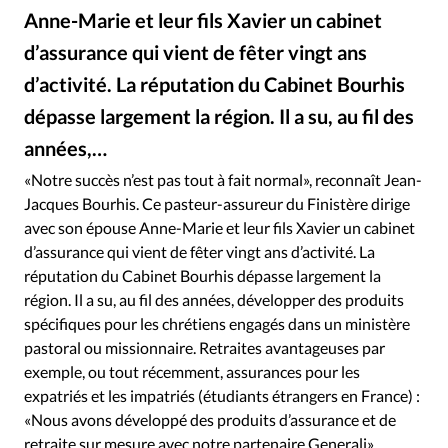
Édition: Internationale
Anne-Marie et leur fils Xavier un cabinet
Devise:
CHF
d’assurance qui vient de fêter vingt ans
RUBRIQUES
d’activité. La réputation du Cabinet Bourhis
Tous les articles
Actualité chrétienne
dépasse largement la région. Il a su, au fil des
Actualité internationale
Chronique
Culture
années,…
Dossier
Eglises
Foi
Génération réveil
Monde
«Notre succès n’est pas tout à fait normal», reconnaît Jean-
Opinions
Publireportage
Relations Aujourd'hui
Jacques Bourhis. Ce pasteur-assureur du Finistère dirige
Société
Tour du monde des Eglises
Trait d'Ixène
avec son épouse Anne-Marie et leur fils Xavier un cabinet
Vécu
Vie Intérieure
d’assurance qui vient de fêter vingt ans d’activité. La
réputation du Cabinet Bourhis dépasse largement la
région. Il a su, au fil des années, développer des produits
spécifiques pour les chrétiens engagés dans un ministère
pastoral ou missionnaire. Retraites avantageuses par
exemple, ou tout récemment, assurances pour les
expatriés et les impatriés (étudiants étrangers en France) :
«Nous avons développé des produits d’assurance et de
retraite sur mesure avec notre partenaire Generali»,