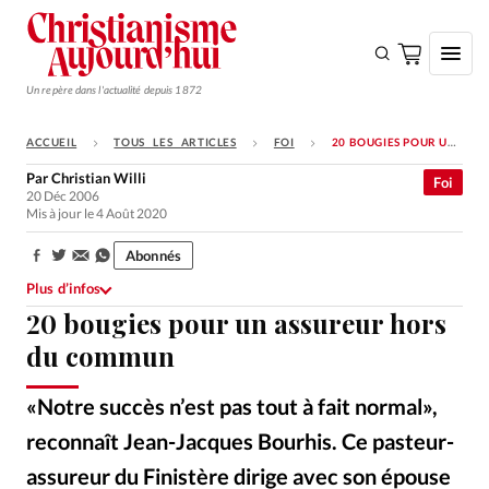
Un repère dans l'actualité depuis 1872
ACCUEIL
TOUS LES ARTICLES
FOI
20 BOUGIES POUR UN ASSUREUR HORS DU COMMUN
S'ABONNER
Par
Christian Willi
Foi
20 Déc 2006
Monde
Mis à jour le 4 Août 2020
Eglises
Abonnés
Partager:
Opinions
Plus d’infos
20 bougies pour un assureur hors
Tous les articles
du commun
Faire un don
Emploi
«Notre succès n’est pas tout à fait normal»,
reconnaît Jean-Jacques Bourhis. Ce pasteur-
Se connecter
assureur du Finistère dirige avec son épouse