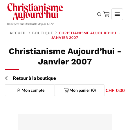
Un repère dans l'actualité depuis 1872
ACCUEIL
BOUTIQUE
CHRISTIANISME AUJOURD’HUI -
JANVIER 2007
S'ABONNER
Christianisme Aujourd’hui -
Monde
Janvier 2007
Eglises
Opinions
Retour à la boutique
Tous les articles
Mon compte
Mon panier (
0
)
CHF
0.00
Faire un don
Emploi
Se connecter