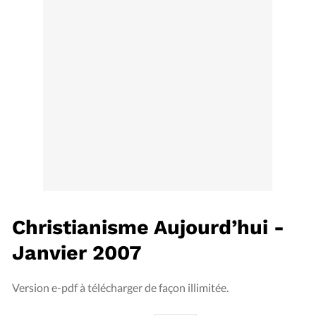
Édition: Internationale
Devise:
CHF
RUBRIQUES
Tous les articles
Actualité chrétienne
Actualité internationale
Chronique
Culture
Dossier
Eglises
Foi
Génération réveil
Monde
Opinions
Publireportage
Relations Aujourd'hui
Société
Tour du monde des Eglises
Trait d'Ixène
Vécu
Vie Intérieure
Christianisme Aujourd’hui -
Janvier 2007
Version e-pdf à télécharger de façon illimitée.