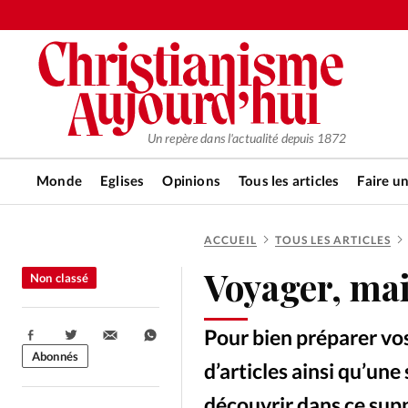
Un repère dans l'actualité depuis 1872
Monde
Eglises
Opinions
Tous les articles
Faire u
ACCUEIL
TOUS LES ARTICLES
RUBRIQUES
Voyager, mai
Non classé
Tous les articles
Actualité ch
Pour bien préparer vo
Partager:
Actualité internationale
Chro
Abonnés
d’articles ainsi qu’une
découvrir dans ce sup