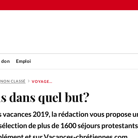
n don
Emploi
NON CLASSÉ
VOYAGER, MAIS DANS QUEL BUT?
Accueil
s dans quel but?
rétienne
Les abo
s vacances 2019, la rédaction vous propose u
nique
Faire u
 sélection de plus de 1600 séjours protestants
plément et sur Vacances-chrétiennes.com.