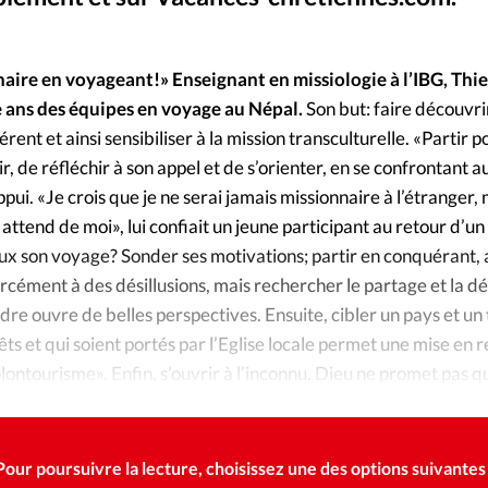
Foi
La bout
À propo
Opinions
aire en voyageant!» Enseignant en missiologie à l’IBG, Thi
 ans des équipes en voyage au Népal.
Son but: faire découvrir
La réda
ourd'hui
rent et ainsi sensibiliser à la mission transculturelle. «Partir 
 de réfléchir à son appel et de s’orienter, en se confrontant au
Mon co
lises
ppui. «Je crois que je ne serai jamais missionnaire à l’étranger,
attend de moi», lui confiait un jeune participant au retour d’un 
Changem
eux son voyage? Sonder ses motivations; partir en conquérant, 
érieure
cément à des désillusions, mais rechercher le partage et la d
Nous co
dre ouvre de belles perspectives. Ensuite, cibler un pays et un
ts et qui soient portés par l’Eglise locale permet une mise en r
Emploi
olontourisme». Enfin, s’ouvrir à l’inconnu. Dieu ne promet pas q
es», mais il promet d’être du voyage!
Pour poursuivre la lecture, choisissez une des options suivantes 