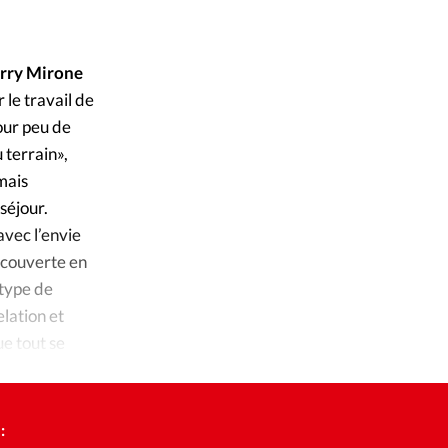
ique
iStockphoto
©
s
erry Mirone
 le travail de
ction
pour peu de
 terrain»,
mpte
 mais
séjour.
ement d'adresse
avec l’envie
écouverte en
ntacter
 type de
elation et
ue tout se
: