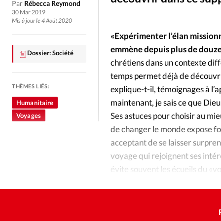
Culture
Dossier
Eglises
Par
Rébecca Reymond
30 Mar 2019
Mis à jour le 4 Août 2020
Génération réveil
Monde
«Expérimenter l’élan missionn
emmène depuis plus de douze
Dossier: Société
Publireportage
Relations Auj
chrétiens dans un contexte diffé
temps permet déjà de découvrir,
THÈMES LIÉS:
Société
Tour du monde des Eg
explique-t-il, témoignages à l’a
maintenant, je sais ce que Dieu 
Humanitaire
Ses astuces pour choisir au mi
Voyages
Trait d'Ixène
Vécu
Vie Int
de changer le monde expose for
acceptant de se laisser surpren
voyage qui rejoignent ses intérê
évite souvent les écueils du «v
passera «comme sur des roulett