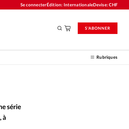
Se connecter
Édition: Internationale
Devise:
CHF
S'ABONNER
Rubriques
nnements
ne série
n don
, à