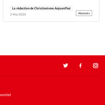
La rédaction de Christianisme Aujourd'hui
Abonnés
2 Mai 2020
sentiel
Soutenez la presse évangélique.
Faites un don pour nous aider à
nous développer