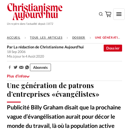
Un repère dans l'actualité depuis 1872
ACCUEIL
TOUS LES ARTICLES
DOSSIER
UNE GÉNÉRATION DE PATRONS D’ENTREPRISES «ÉVANGÉLISTES»
S'ABONNER
Par
La rédaction de Christianisme Aujourd'hui
Dossier
18 Sep 2006
Monde
Mis à jour le 4 Août 2020
Eglises
Abonnés
Partager:
Opinions
Plus d’infos
Une génération de patrons
Tous les articles
d’entreprises «évangélistes»
Faire un don
Emploi
Publicité Billy Graham disait que la prochaine
vague d’évangélisation aurait pour décor le
Se connecter
monde du travail, là où la population active