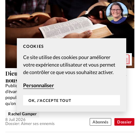
COOKIES
Ce site utilise des cookies pour améliorer
votre expérience utilisateur et vous permet
de contrôler ce que vous souhaitez activer.
Dieu a-t-il vraiment dit de prier pour ceux qui
nous maltraitent?
Personnaliser
Publicité Billy Graham disait que la prochaine vague
d’évangélisation aurait pour décor le monde du travail, là où la
population active passe le plus clair de son temps. C’est là aussi
OK, J'ACCEPTE TOUT
qu’on se forge un…
Rachel Gamper
8 Juil 2026
Abonnés
Dossier
Dossier: Aimer ses ennemis