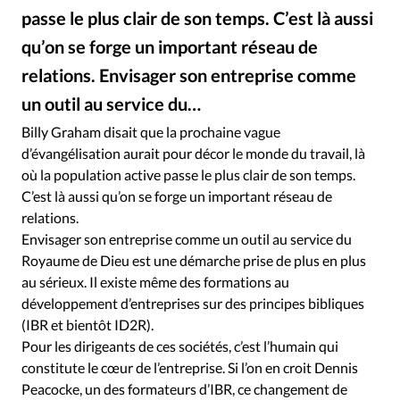
Édition: Internationale
passe le plus clair de son temps. C’est là aussi
Devise:
CHF
qu’on se forge un important réseau de
RUBRIQUES
relations. Envisager son entreprise comme
Tous les articles
Actualité chrétienne
un outil au service du…
Alliance Presse
©
Actualité internationale
Chronique
Culture
Billy Graham disait que la prochaine vague
Dossier
Eglises
Foi
Génération réveil
Monde
d’évangélisation aurait pour décor le monde du travail, là
Opinions
Publireportage
Relations Aujourd'hui
où la population active passe le plus clair de son temps.
Société
Tour du monde des Eglises
Trait d'Ixène
C’est là aussi qu’on se forge un important réseau de
relations.
Vécu
Vie Intérieure
Envisager son entreprise comme un outil au service du
Royaume de Dieu est une démarche prise de plus en plus
au sérieux. Il existe même des formations au
développement d’entreprises sur des principes bibliques
(IBR et bientôt ID2R).
Pour les dirigeants de ces sociétés, c’est l’humain qui
constitute le cœur de l’entreprise. Si l’on en croit Dennis
Peacocke, un des formateurs d’IBR, ce changement de